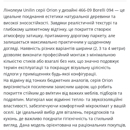
Лінолеум Unilin серії Orion у дизайні 466-09 Borelli 094 — це
ідеальне поєднання естетики натуральної деревини та
високої зносостійкості. Завдяки реалістичній текстурі та
глибокому шляхетному відтінку, це покриття створює
атмосферу затишку, притаманну дорогому паркету, але
залишається максимально практичним у щоденному
догляді. Наявність різних варіантів ширини (2, 3 та 4 метри)
дозволяє виконати професійний монтаж з мінімальною
кількістю стиків або взагалі без них, що значно подовжує
термін експлуатації та покращує візуальну цілісність
підлоги у приміщеннях будь-якої конфігурації.
На відміну від тонких бюджетних аналогів, серія Orion
вирізняється посиленим захисним шаром, що робить
покриття стійким до вм’ятин від важких меблів, підборів та
подряпин. Матеріал має відмінні тепло- та звукоізоляційні
властивості, забезпечуючи комфортний мікроклімат у вашій
оселі. Це ідеальний вибір для віталень, передпокоїв та
кухонь, де важливо поєднати гігієнічність та стильний
вигляд. Дана модель орієнтована на раціональних покупців,