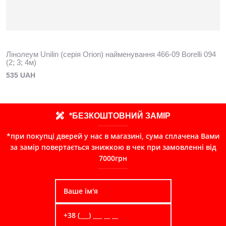
Лінолеум Unilin (серія Orion) найменування 466-09 Borelli 094
(2; 3; 4м)
535 UAH
*БЕЗКОШТОВНИЙ ЗАМІР
*при покупці дверей у нас в магазині, сума сплачена Вами
за замір повертається знижкою в чек при замовленні від
7000грн