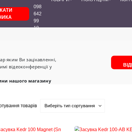
098
КАТИ
642
НИКА
99
19
р яким Ви зацікавленні,
ВІ
имі відеоконференції у
ини нашого магазину
ртування товарів