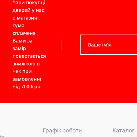
*при покупці
дверей у нас
в магазині,
сума
сплачена
Вами за
замір
повертається
знижкою в
чек при
замовленні
від 7000грн
Графік роботи
Каталог