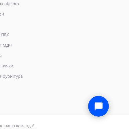
ва підлога
си
 ПВХ
и МДФ
ра
 ручки
а фурнітура
×
Привіт! Чим можемо допомогти?
ає наша команда!.