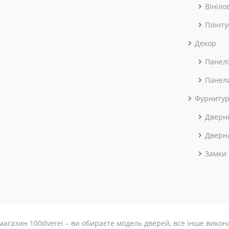
Вініло
Плінту
Декор
Панелі
Панел
Фурниту
Дверні
Дверн
Замки
магазин 100dverei – ви обираєте модель дверей, все інше викон