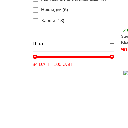
Накладки (6)
Завіси (18)
Зас
KE
Ціна
90