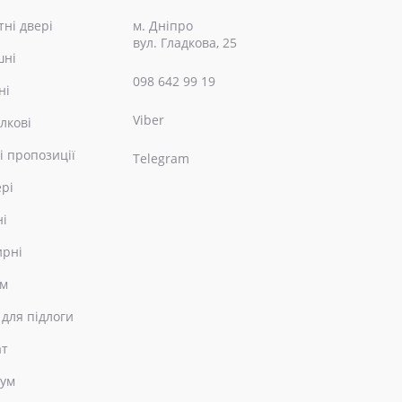
ні двері
м. Дніпро
вул. Гладкова, 25
шні
098 642 99 19
ні
Viber
лкові
і пропозиції
Telegram
ері
ні
ирні
ом
 для підлоги
ат
еум