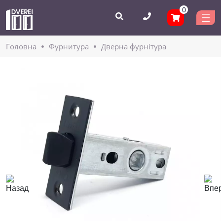
0
Головнa
Фурнитура
Дверна фурнітура