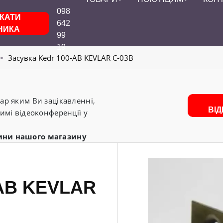
098
КАТИ
642
НИКА
99
19
Засувка Kedr 100-AB KEVLAR C-03В
р яким Ви зацікавленні,
ВІ
имі відеоконференції у
ини нашого магазину
-AB KEVLAR