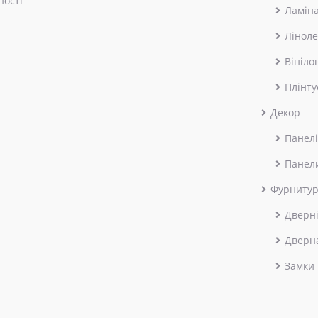
ності
Ламін
Лінол
Вініло
Плінту
Декор
Панелі
Панел
Фурниту
Дверні
Дверн
Замки