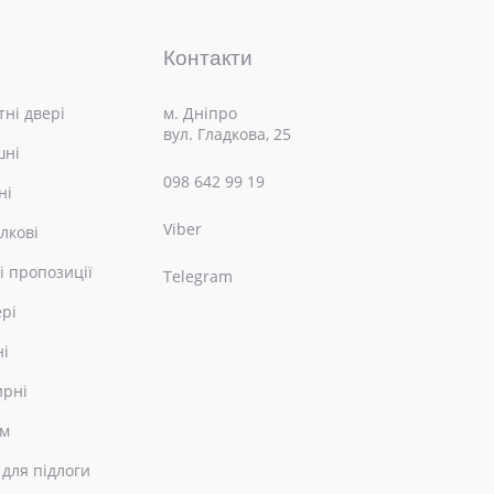
Контакти
ні двері
м. Дніпро
вул. Гладкова, 25
шні
098 642 99 19
ні
Viber
лкові
і пропозиції
Telegram
ері
ні
ирні
ом
 для підлоги