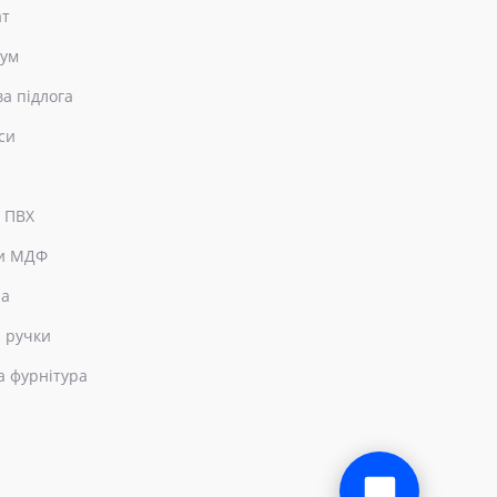
ат
еум
ва підлога
си
 ПВХ
и МДФ
ра
 ручки
а фурнітура
×
Привіт! Чим можемо допомогти?