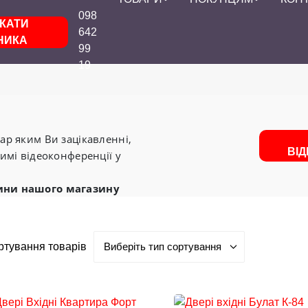
098
КАТИ
642
НИКА
99
19
р яким Ви зацікавленні,
ВІ
имі відеоконференції у
ини нашого магазину
ртування товарів