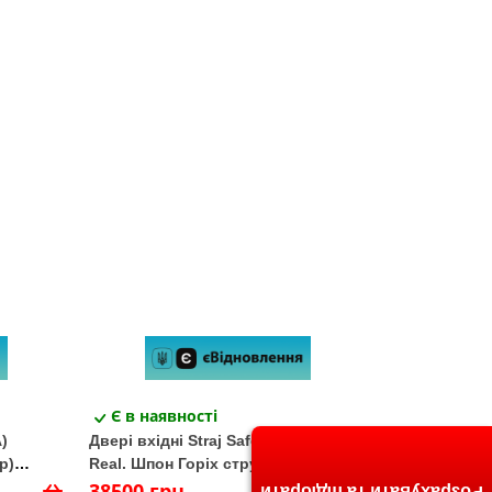
Є в наявності
)
Двері вхідні Straj Safe Prm Estela
р)
Real. Шпон Горіх структурний/Real.
Шпон Горіх структурний
38500 грн