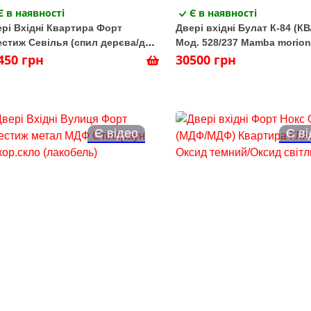
Є в наявності
Є в наявності
рі Вхідні Квартира Форт
Двері вхідні Булат К-84 (К
стиж Севілья (спил дерєва/дуб
Мод. 528/237 Mamba morion
ьячний)
450 грн
Мусонне дерево св. - Metal
30500 грн
Є відео
Є в