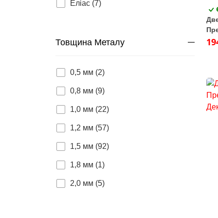
Еліас (7)
Две
Пре
кон
19
Товщина Металу
0,5 мм (2)
0,8 мм (9)
1,0 мм (22)
1,2 мм (57)
1,5 мм (92)
1,8 мм (1)
2,0 мм (5)