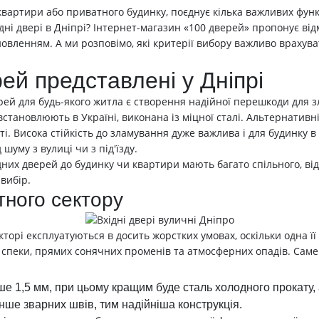
 квартири або приватного будинку, поєднує кілька важливих ф
дні двері в Дніпрі? Інтернет-магазин «100 дверей» пропонує від
овленням. А ми розповімо, які критерії вибору важливо врахува
рей представлені у Дніпрі
ей для будь-якого житла є створення надійної перешкоди для 
встановлюють в Україні, виконана із міцної сталі. Альтернативні
. Висока стійкість до зламування дуже важлива і для будинку в 
шуму з вулиці чи з під'їзду.
них дверей до будинку чи квартири мають багато спільного, відм
вибір.
тного сектору
торі експлуатуються в досить жорстких умовах, оскільки одна її 
а спеки, прямих сонячних променів та атмосферних опадів. Саме
е 1,5 мм, при цьому кращим буде сталь холодного прокату, 
нше зварних швів, тим надійніша конструкція.