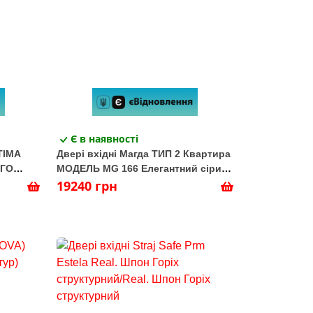
Є в наявності
ТІМА
Двері вхідні Магда ТИП 2 Квартира
ЗГО
МОДЕЛЬ MG 166 Елегантний сірий/
ий
Супермат білий
19240 грн