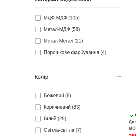
МДФ-МДФ (105)
Метал-МДФ (58)
Метал-Метал (21)
Порошкове фарбування (4)
Колір
Бежевий (8)
Коричневий (83)
Білий (29)
Две
МО
Світла-світла (7)
N02
26