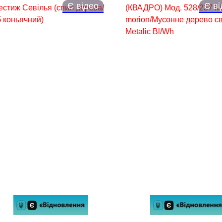
Є відео
Є в