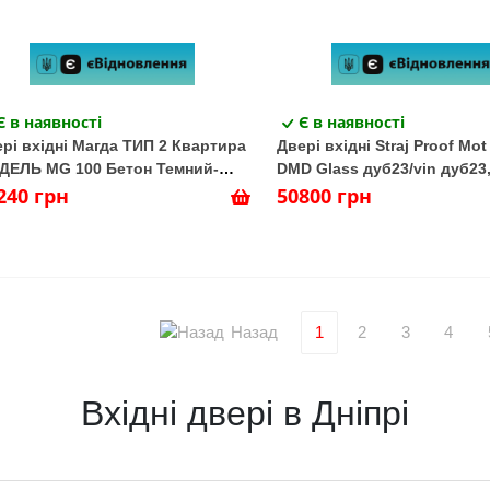
Є в наявності
Є в наявності
рі вхідні Магда ТИП 2 Квартира
Двері вхідні Straj Proof Mot
ДЕЛЬ MG 100 Бетон Темний-
DMD Glass дуб23/vin дуб23
он Світлий
240 грн
50800 грн
Назад
1
2
3
4
Вхідні двері в Дніпрі