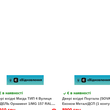
Є в наявності
Є в наявності
рі вхідні Магда ТИП 4 Вулиця
Двері вхідні Портала (SOVA
ДЕЛЬ Орнамент 1/MG 157 RAL-
Економ Метал/ДСП (1 конту
1/Бетон темний
910 грн
Коричневый
8900 грн