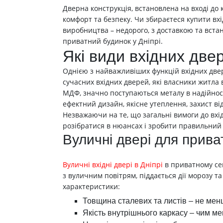
Дверна конструкція, встановлена на вході до
комфорт та безпеку. Чи збираєтеся купити вхі
виробництва – недорого, з доставкою та встан
приватний будинок у Дніпрі.
Які види вхідних две
Однією з найважливіших функцій вхідних двер
сучасних вхідних дверей, які власники житла 
МДФ, значно поступаються металу в надійності
ефектний дизайн, якісне утеплення, захист від 
Незважаючи на те, що загальні вимоги до вхід
розібратися в нюансах і зробити правильний 
Вуличні двері для прива
Вуличні вхідні двері в Дніпрі
в приватному сек
з вуличним повітрям, піддається дії морозу т
характеристики:
Товщина сталевих та листів – не менш
Якість внутрішнього каркасу – чим ме