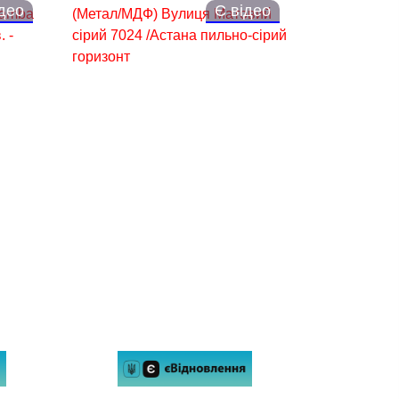
ідео
Є відео