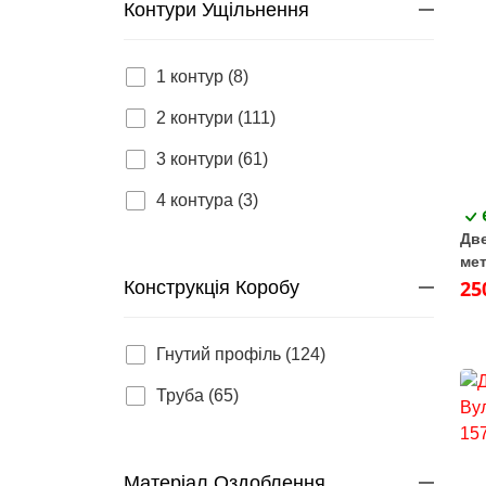
Контури Ущільнення
1 контур (8)
2 контури (111)
3 контури (61)
4 контура (3)
Две
мет
(ла
25
Конструкція Коробу
Гнутий профіль (124)
Труба (65)
Матеріал Оздоблення