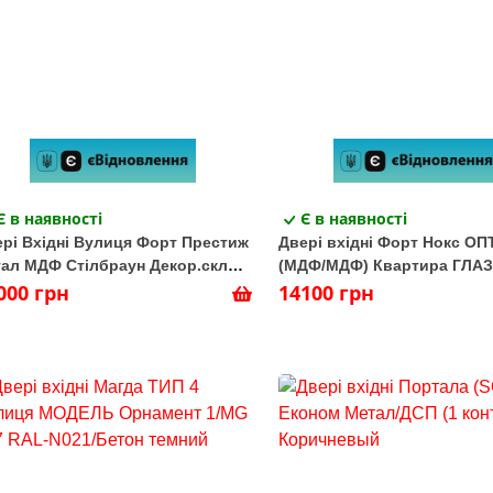
Є в наявності
Є в наявності
рі Вхідні Вулиця Форт Престиж
Двері вхідні Форт Нокс ОП
ал МДФ Стілбраун Декор.скло
(МДФ/МДФ) Квартира ГЛА
кобель)
000 грн
Оксид темний/Оксид світл
14100 грн