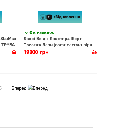
Є в наявності
 StarMax
Двері Вхідні Квартира Форт
, ТРУБА
Престиж Леон (софт елегант сірий/
білий супермат)
19800 грн
Вперед
5