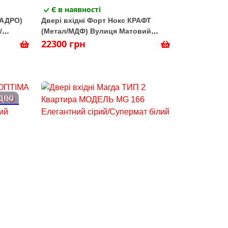
Є в наявності
ВАДРО)
Двері вхідні Форт Нокс КРАФТ
/
(Метал/МДФ) Вулиця Матовий
ic Bl/Wh
сірий 7024 /Астана пильно-сірий
22300 грн
горизонт
ідео