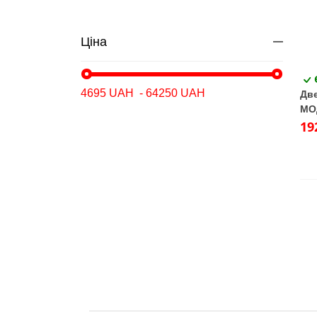
Ціна
Две
МО
Бет
19