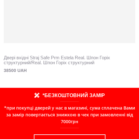
Двері вхідні Straj Safe Prm Estela Real. Шпон Горіх
структурний/Real. Шпон Горіх структурний
38500 UAH
*БЕЗКОШТОВНИЙ ЗАМІР
*при покупці дверей у нас в магазині, сума сплачена Вами
за замір повертається знижкою в чек при замовленні від
7000грн