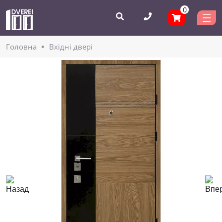
0
Головнa
Вхідні двері