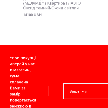
(МДФ/МДФ) Квартира ГЛАЗГО
Оксид темний/Оксид світлий
14100 UAH
*при покупці
дверей у нас
в магазині,
сума
сплачена
Вами за
замір
повертається
знижкою в