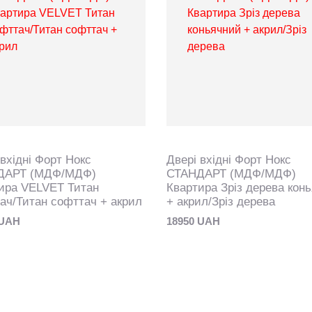
 вхідні Форт Нокс
Двері вхідні Форт Нокс
ДАРТ (МДФ/МДФ)
СТАНДАРТ (МДФ/МДФ)
ира VELVET Титан
Квартира Зріз дерева кон
ач/Титан софттач + акрил
+ акрил/Зріз дерева
 UAH
18950 UAH