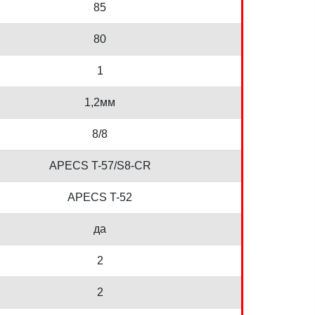
85
80
1
1,2мм
8/8
APECS T-57/S8-CR
APECS T-52
да
2
2