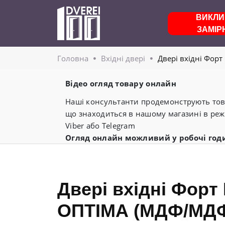
ВИКЛИ
ЗАМІР
Головнa
Вхідні двері
Двері вхідні Фор
Відео огляд товару онлайн
Наші консультанти продемонструють това
що знаходиться в нашому магазині в реж
Viber або Telegram
Огляд онлайн можливий у робочі год
Двері вхідні Форт
ОПТІМА (МДФ/МДФ