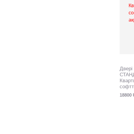
Двері
СТАН
Кварт
софтт
18800