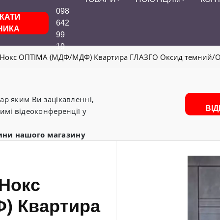
098
КАТИ
642
НИКА
99
19
т Нокс ОПТІМА (МДФ/МДФ) Квартира ГЛАЗГО Оксид темний/О
р яким Ви зацікавленні,
ВІ
имі відеоконференції у
ини нашого магазину
 Нокс
) Квартира