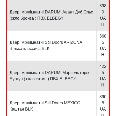
398
Двері міжкімнатні DARUMI Авант Дуб Ольс
0
(скло бронза ) ПВХ ELBEGY
UA
H
368
Двері міжкімнатні Stil Doors ARIZONA
5
Вільха классича BLK
UA
H
422
Двері міжкімнатні DARUMI Марсель горіх
5
Бургун ( скло сатин ) ПВХ ELBEGY
UA
H
390
Двері міжкімнатні Stil Doors MEXICO
5
Каштан BLK
UA
H