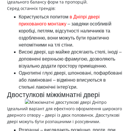
ідеального балансу форм та пропорцій.
Серед останніх трендів:
Користуються попитом
в Дніпрі двері
прихованого монтажу
– завдяки особливій
коробці, петлям, відсутності наличників та
оздобленню, вони можуть бути практично
непомітними на тлі стіни.
Високі двері, що майже досягають стелі, іноді –
доповнені верхньою фрамугою, дозволяють
візуально додати простору приміщенню.
Однотипні глухі двері, шпоновані, пофарбовані
або ламіновані – відмінно вписуються в
стильні лаконічні інтер'єри.
Двостулкові міжкімнатні двері
Ідеальний варіант для ефектного оформлення широкого
дверного отвору – двері із двох половинок. Двостулкові
двері можуть бути розпашними і розсувними.
Розпашні – виглядають розкішно, проте, при