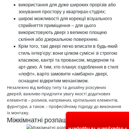
використання для дуже широких прорізів або
зонування простору у квартирах-студіях;
широкі можливості для корекції візуального
сприйняття приміщення – для цього
використовують двері з великою площею
скління або дзеркальною поверхнею.
Крім того, такі двері легко вписати в будь-який
стиль інтер'єру: вони цілком сумісні зі строгою
класикою, кантрі та провансом, модерном та
арт-деко. А тим, хто планує оздоблення в стилі
«лофт», варто замовити «амбарні» двері,
оснащені відкритим механізмом.
Незалежно від вибору типу та дизайну розсувних
дверей, важливо приділити увагу якості додаткових
елементів – роликів, напрямних, кріпильних елементів,
фурнітури, а також – професійному підходу до виконання
їх монтажу.
Міжкімнатні розпашні двері