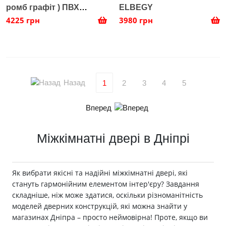
ромб графіт ) ПВХ
ELBEGY
ELBEGY
4225 грн
3980 грн
Назад
1
2
3
4
5
Вперед
Міжкімнатні двері в Дніпрі
Як вибрати якісні та надійні міжкімнатні двері, які
стануть гармонійним елементом інтер'єру? Завдання
складніше, ніж може здатися, оскільки різноманітність
моделей дверних конструкцій, які можна знайти у
магазинах Дніпра – просто неймовірна! Проте, якщо ви