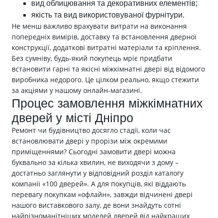
вид облицювання та декоративних елементів;
якість та вид використовуваної фурнітури.
Не менш важливо врахувати витрати на виконання
попередніх вимірів, доставку та встановлення дверної
конструкції, додаткові витратні матеріали та кріплення.
Без сумніву, будь-який покупець мріє придбати
встановити гарні та якісні міжкімнатні двері від відомого
виробника недорого. Це цілком реально, якщо стежити
за акціями у нашому онлайн-магазині.
Процес замовлення міжкімнатних
дверей у місті Дніпро
Ремонт чи будівництво досягло стадії, коли час
встановлювати двері у прорізи між окремими
приміщеннями? Сьогодні замовити двері можна
буквально за кілька хвилин, не виходячи з дому –
достатньо заглянути у відповідний розділ каталогу
компанії «100 дверей». А для покупців, які віддають
перевагу покупкам «офлайн», завжди відчинені двері
нашого виставкового залу, де вони знайдуть сотні
найрізноманітніших моделей дверей від найкращих