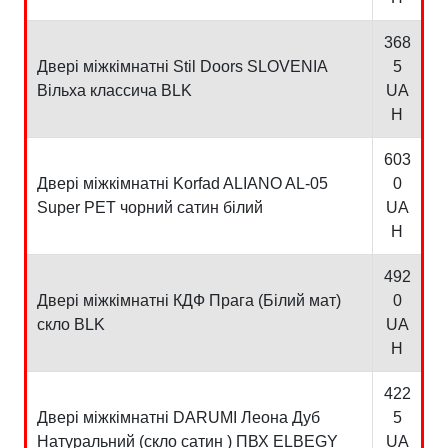
368
Двері міжкімнатні Stil Doors SLOVENIA
5
Вільха классича BLK
UA
H
603
Двері міжкімнатні Korfad ALIANO AL-05
0
Super PET чорний сатин білий
UA
H
492
Двері міжкімнатні КДФ Прага (Білий мат)
0
скло BLK
UA
H
422
Двері міжкімнатні DARUMI Леона Дуб
5
Натуральний (скло сатин ) ПВХ ELBEGY
UA