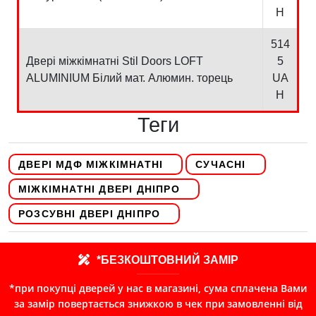
H
514
Двері міжкімнатні Stil Doors LOFT
5
ALUMINIUM Білий мат. Алюмин. торець
UA
H
Теги
ДВЕРІ МДФ МІЖКІМНАТНІ
СУЧАСНІ
МІЖКІМНАТНІ ДВЕРІ ДНІПРО
РОЗСУВНІ ДВЕРІ ДНІПРО
*БЕЗКОШТОВНИЙ ЗАМІР
*при покупці дверей у нас в магазині, сума сплачена Вами
за замір повертається знижкою в чек при замовленні від