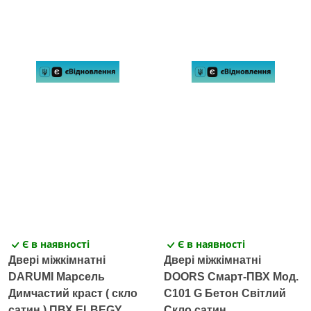
Є в наявності
Є в наявності
Двері міжкімнатні
Двері міжкімнатні
DARUMI Марсель
DOORS Смарт-ПВХ Мод.
Димчастий краст ( скло
C101 G Бетон Світлий
сатин ) ПВХ ELBEGY
Скло сатин