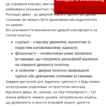
Розрахувати та підібрати
Це справжня класика, звична і знайома, але водночас
неймовірно різноманітна і практично універсальна.
Розпашні двері - це дверний короб з однією або двома
стулками, які можуть бути однаковими або відрізнятися
по ширині.
Все різноманіття міжкімнатних дверей класифікують за
типом полотна:
суцільні – з масиву деревини, мазонітові (з
пористим наповнювачем), каркасні;
фільончасті – сегментовані рами заповнені
вставками, що створюють рельєфний малюнок
на поверхні дверного полотна;
зі склінням – дверне полотно прикрашене
однією або декількома скляними вставками.
Завдяки доступній ціні, відмінної сумісності з будь-якими
інтер'єрними рішеннями та простотою монтажу,
відчинені двері, як і раніше, на піку популярності. І тут
можна вибрати чимало цікавих, нетривіальних рішень,
що дозволяють їх внести яскравий акцент, досягти