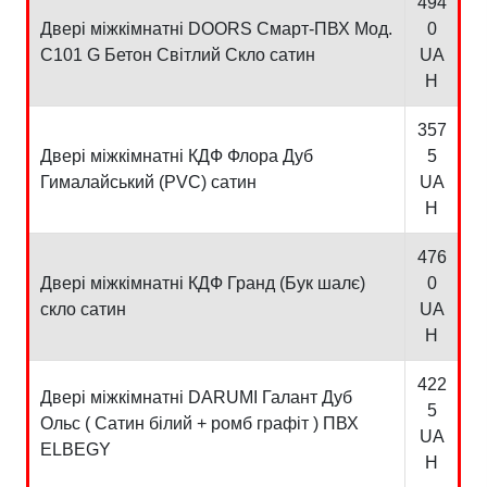
494
Двері міжкімнатні DOORS Смарт-ПВХ Мод.
0
C101 G Бетон Світлий Скло сатин
UA
H
357
Двері міжкімнатні КДФ Флора Дуб
5
Гималайський (PVC) сатин
UA
H
476
Двері міжкімнатні КДФ Гранд (Бук шалє)
0
скло сатин
UA
H
422
Двері міжкімнатні DARUMI Галант Дуб
5
Ольс ( Сатин білий + ромб графіт ) ПВХ
UA
ELBEGY
H