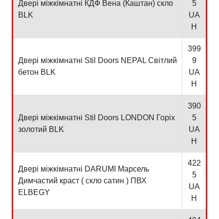
Двері міжкімнатні КДФ Вена (Каштан) скло
5
BLK
UA
H
399
Двері міжкімнатні Stil Doors NEPAL Світлий
9
бетон BLK
UA
H
390
Двері міжкімнатні Stil Doors LONDON Горіх
5
золотий BLK
UA
H
422
Двері міжкімнатні DARUMI Марсель
5
Димчастий краст ( скло сатин ) ПВХ
UA
ELBEGY
H