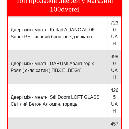
Топ продажів дверей у магазині
100dverei
723
Двері міжкімнатні Korfad ALIANO AL-06
0
Super PET чорний бронзове дзеркало
UA
H
398
Двері міжкімнатні DARUMI Авант горіх
0
Роял ( скло сатин ) ПВХ ELBEGY
UA
H
426
Двері міжкімнатні Stil Doors LOFT GLASS
5
Світлий Бетон Алюмин. торець
UA
H
457