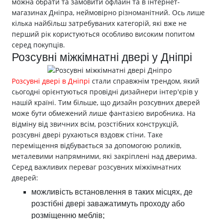
можна обрати та замовити офлайн та в інтернет-
магазинах Дніпра, неймовірно різноманітний. Ось лише
кілька найбільш затребуваних категорій, які вже не
перший рік користуються особливо високим попитом
серед покупців.
Розсувні міжкімнатні двері у Дніпрі
Розсувні двері в Дніпрі
стали справжнім трендом, який
сьогодні орієнтуються провідні дизайнери інтер'єрів у
нашій країні. Тим більше, що дизайн розсувних дверей
може бути обмежений лише фантазією виробника. На
відміну від звичних всім, розстібних конструкцій,
розсувні двері рухаються вздовж стіни. Таке
переміщення відбувається за допомогою роликів,
металевими напрямними, які закріплені над дверима.
Серед важливих переваг розсувних міжкімнатних
дверей:
можливість встановлення в таких місцях, де
розстібні двері заважатимуть проходу або
розміщенню меблів;