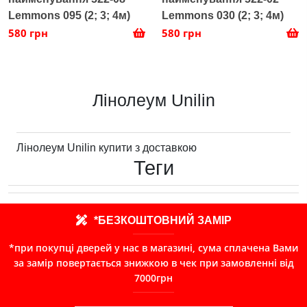
Lemmons 095 (2; 3; 4м)
Lemmons 030 (2; 3; 4м)
580 грн
580 грн
Лінолеум Unilin
Лінолеум Unilin купити з доставкою
Теги
*БЕЗКОШТОВНИЙ ЗАМІР
*при покупці дверей у нас в магазині, сума сплачена Вами
за замір повертається знижкою в чек при замовленні від
7000грн