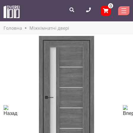
0
Головнa
Міжкімнатні двері