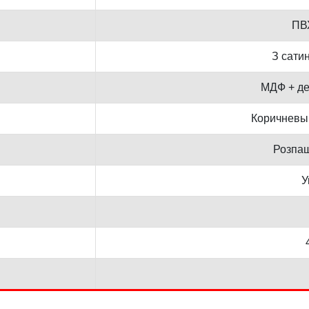
ПВ
З сати
МДФ + де
Коричневы
Розпаш
У