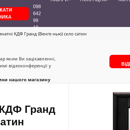
098
КАТИ
642
НИКА
99
19
мнатні КДФ Гранд (Венге нью) скло сатин
р яким Ви зацікавленні,
ВІ
имі відеоконференції у
ини нашого магазину
 КДФ Гранд
сатин