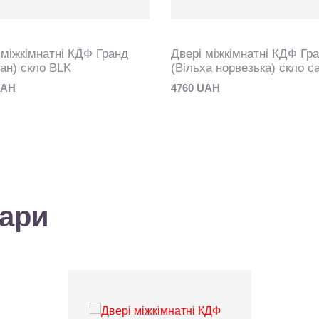
 міжкімнатні КДФ Гранд
Двері міжкімнатні КДФ Гр
ан) скло BLK
(Вільха норвезька) скло с
UAH
4760 UAH
вари