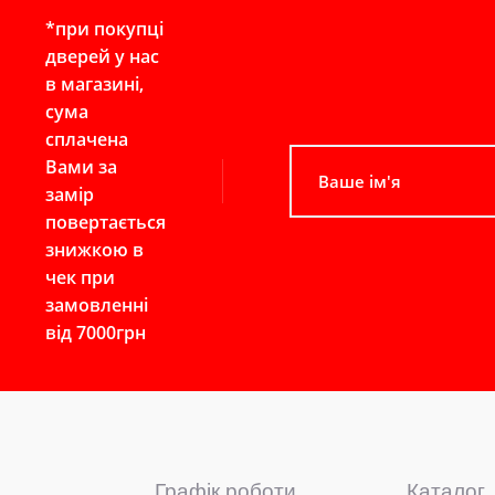
*при покупці
дверей у нас
в магазині,
сума
сплачена
Вами за
замір
повертається
знижкою в
чек при
замовленні
від 7000грн
Графік роботи
Каталог