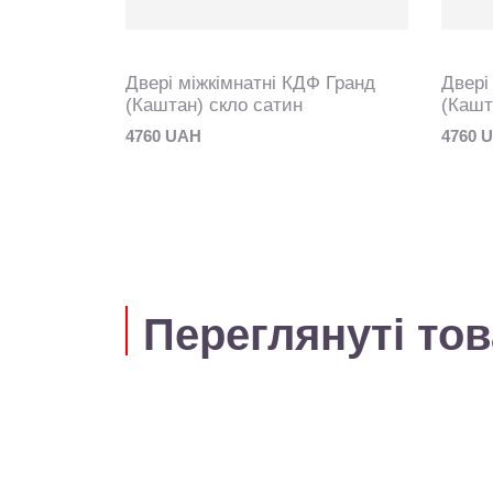
Ф Гранд
Двері міжкімнатні КДФ Гранд
Двері
(Каштан) скло сатин
(Кашт
4760 UAH
4760 
Переглянуті то