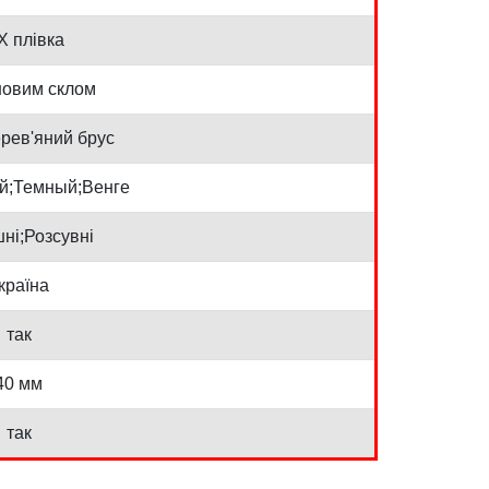
Х плівка
новим склом
рев'яний брус
й;Темный;Венге
ні;Розсувні
країна
так
40 мм
так