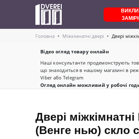
ВИКЛИ
ЗАМІР
Головнa
Міжкімнатні двері
Двері міжкі
Відео огляд товару онлайн
Наші консультанти продемонструють това
що знаходиться в нашому магазині в реж
Viber або Telegram
Огляд онлайн можливий у робочі год
Двері міжкімнатні
(Венге нью) скло 