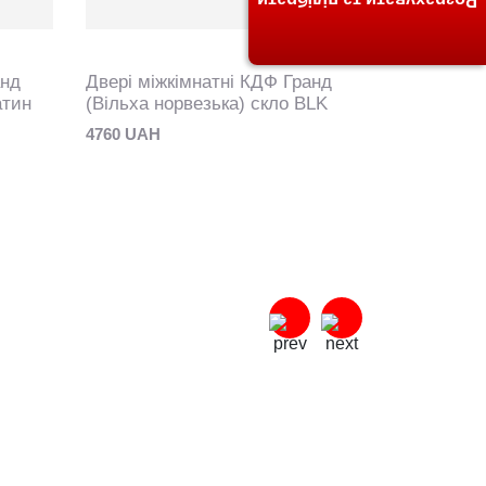
Розрахувати та підібрати
анд
Двері міжкімнатні КДФ Гранд
Двері між
атин
(Вільха норвезька) скло BLK
(Вільха іт
4760 UAH
4760 UAH