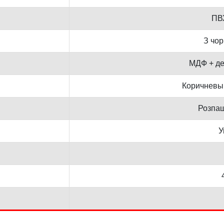
ПВ
З чо
МДФ + де
Коричневы
Розпаш
У