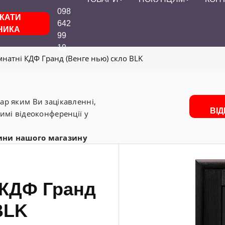
098
КАТИ
642
НИКА
99
19
мнатні КДФ Гранд (Венге нью) скло BLK
р яким Ви зацікавленні,
ВІ
имі відеоконференції у
ини нашого магазину
 КДФ Гранд
BLK