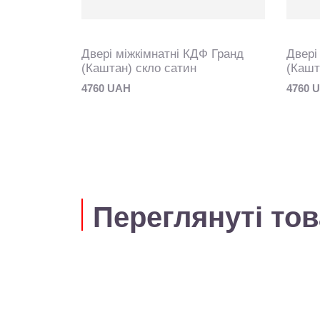
Ф Гранд
Двері міжкімнатні КДФ Гранд
Двері
(Каштан) скло сатин
(Кашт
4760 UAH
4760 
Переглянуті то