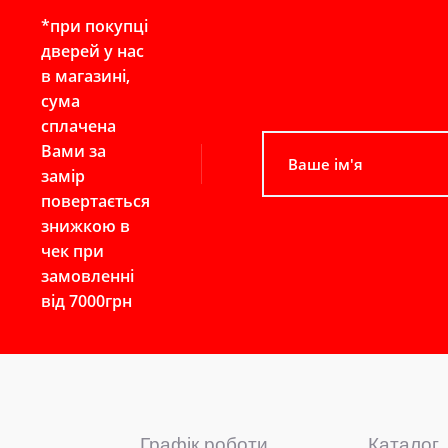
*при покупці
дверей у нас
в магазині,
сума
сплачена
Вами за
замір
повертається
знижкою в
чек при
замовленні
від 7000грн
Графік роботи
Каталог