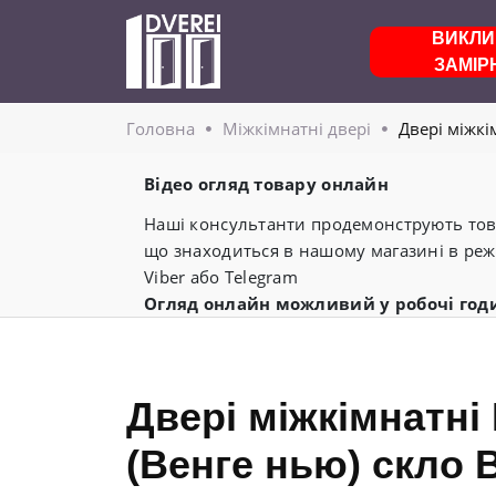
ВИКЛИ
ЗАМІР
Головнa
Міжкімнатні двері
Двері міжкі
Відео огляд товару онлайн
Наші консультанти продемонструють това
що знаходиться в нашому магазині в реж
Viber або Telegram
Огляд онлайн можливий у робочі год
Двері міжкімнатні
(Венге нью) скло 