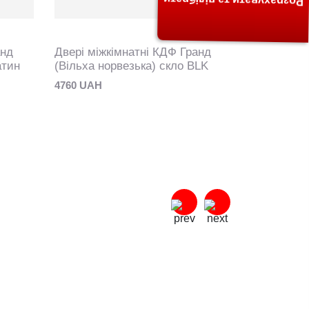
Розрахувати та підібрати
анд
Двері міжкімнатні КДФ Гранд
Двері між
атин
(Вільха норвезька) скло BLK
(Вільха іт
4760 UAH
4760 UAH