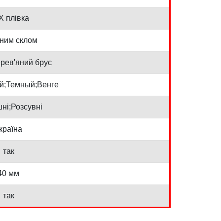
Х плівка
рним склом
рев'яний брус
й;Темный;Венге
ні;Розсувні
країна
так
40 мм
так