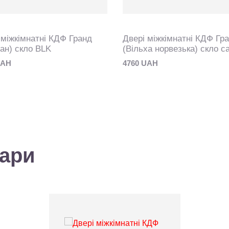
 міжкімнатні КДФ Гранд
Двері міжкімнатні КДФ Гр
ан) скло BLK
(Вільха норвезька) скло с
UAH
4760 UAH
вари