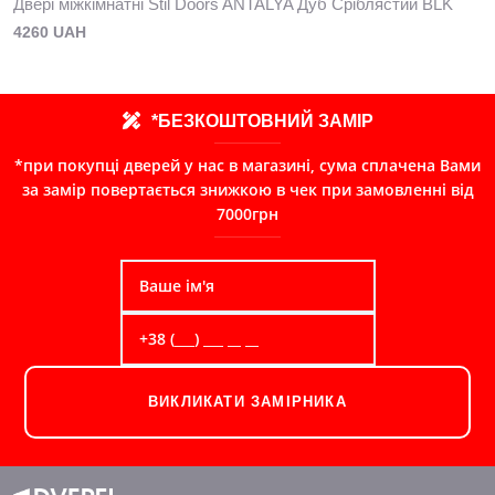
Двері міжкімнатні Stil Doors ANTALYA Дуб Сріблястий BLK
4260 UAH
*БЕЗКОШТОВНИЙ ЗАМІР
*при покупці дверей у нас в магазині, сума сплачена Вами
за замір повертається знижкою в чек при замовленні від
7000грн
ВИКЛИКАТИ ЗАМІРНИКА