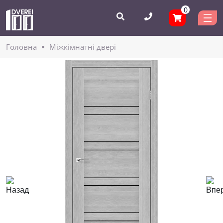
0
Головнa
Міжкімнатні двері