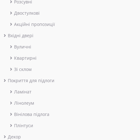
Розсувні
Двостулкові
Акційні пропозиції
Вхідні двері
Вуличні
Квартирні
Зі склом
Покриття для підлоги
Ламінат
Лінолеум
Вінілова підлога
Плінтуси
Декор