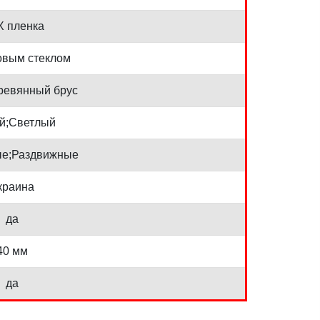
 пленка
овым стеклом
ревянный брус
й;Светлый
е;Раздвижные
краина
да
40 мм
да