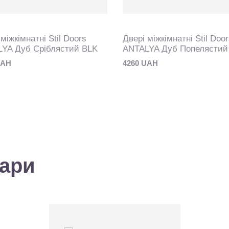
міжкімнатні Stil Doors
Двері міжкімнатні Stil Doo
YA Дуб Сріблястий BLK
ANTALYA Дуб Попелястий
UAH
4260 UAH
вари