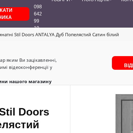
098
КАТИ
642
НИКА
99
19
мнатні Stil Doors ANTALYA Дуб Попелястий Сатин білий
р яким Ви зацікавленні,
ВІ
имі відеоконференції у
ини нашого магазину
Stil Doors
елястий