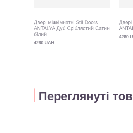
 Doors
Двері міжкімнатні Stil Doors
Двері 
LK
ANTALYA Дуб Сріблястий Сатин
ANTAL
білий
4260 
4260 UAH
Переглянуті то