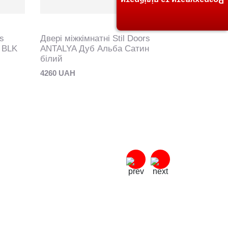
Розрахувати та підібрати
rs
Двері міжкімнатні Stil Doors
Двері міжк
 BLK
ANTALYA Дуб Альба Сатин
ANTALYA 
білий
4260 UAH
4260 UAH