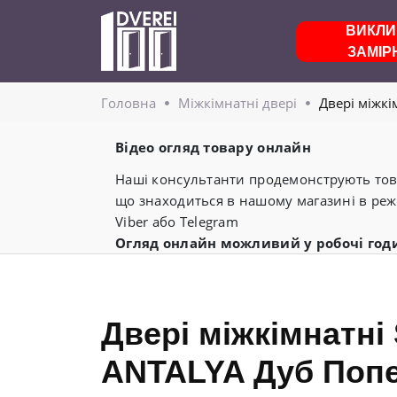
ВИКЛИ
ЗАМІР
Головнa
Міжкімнатні двері
Двері міжкі
Відео огляд товару онлайн
Наші консультанти продемонструють това
що знаходиться в нашому магазині в реж
Viber або Telegram
Огляд онлайн можливий у робочі год
Двері міжкімнатні 
ANTALYA Дуб Поп