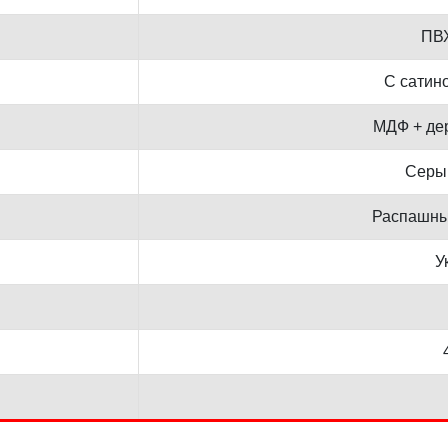
ПВХ
С сатин
МДФ + де
Серы
Распашны
У