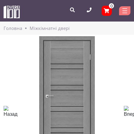
0
Головнa
Міжкімнатні двері