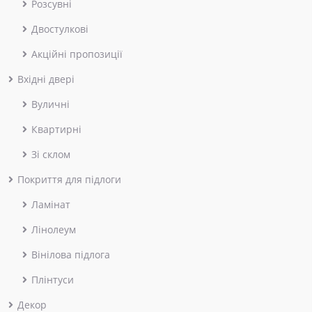
Розсувні
Двостулкові
Акційні пропозиції
Вхідні двері
Вуличні
Квартирні
Зі склом
Покриття для підлоги
Ламінат
Лінолеум
Вінілова підлога
Плінтуси
Декор