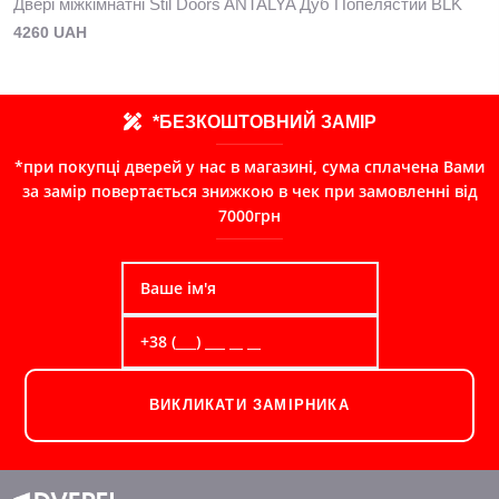
Двері міжкімнатні Stil Doors ANTALYA Дуб Попелястий BLK
4260 UAH
*БЕЗКОШТОВНИЙ ЗАМІР
*при покупці дверей у нас в магазині, сума сплачена Вами
за замір повертається знижкою в чек при замовленні від
7000грн
ВИКЛИКАТИ ЗАМІРНИКА