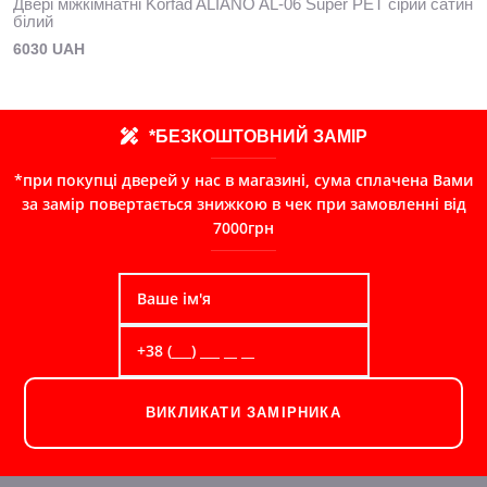
Двері міжкімнатні Korfad ALIANO AL-06 Super PET сірий сатин
білий
6030 UAH
*БЕЗКОШТОВНИЙ ЗАМІР
*при покупці дверей у нас в магазині, сума сплачена Вами
за замір повертається знижкою в чек при замовленні від
7000грн
ВИКЛИКАТИ ЗАМІРНИКА