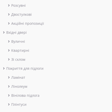
Розсувні
Двостулкові
Акційні пропозиції
Вхідні двері
Вуличні
Квартирні
Зі склом
Покриття для підлоги
Ламінат
Лінолеум
Вінілова підлога
Плінтуси