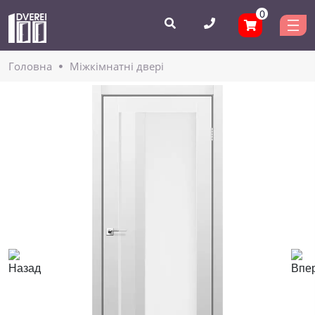
0
Головнa
Міжкімнатні двері