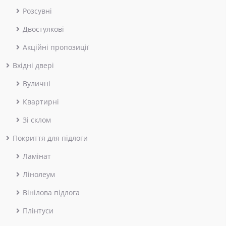
Розсувні
Двостулкові
Акційні пропозиції
Вхідні двері
Вуличні
Квартирні
Зі склом
Покриття для підлоги
Ламінат
Лінолеум
Вінілова підлога
Плінтуси