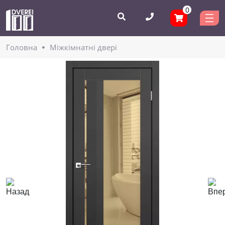
0
Головнa
Міжкімнатні двері