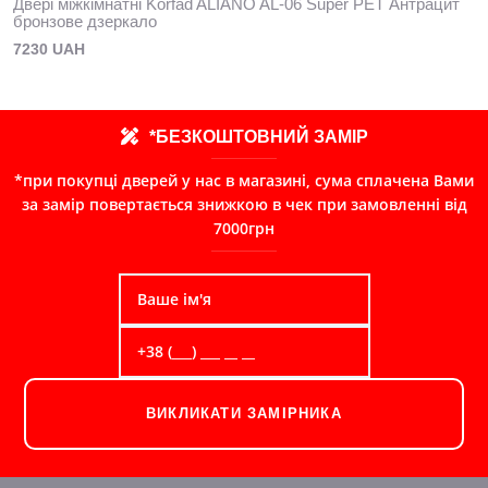
Двері міжкімнатні Korfad ALIANO AL-06 Super PET Антрацит
бронзове дзеркало
7230 UAH
*БЕЗКОШТОВНИЙ ЗАМІР
*при покупці дверей у нас в магазині, сума сплачена Вами
за замір повертається знижкою в чек при замовленні від
7000грн
ВИКЛИКАТИ ЗАМІРНИКА