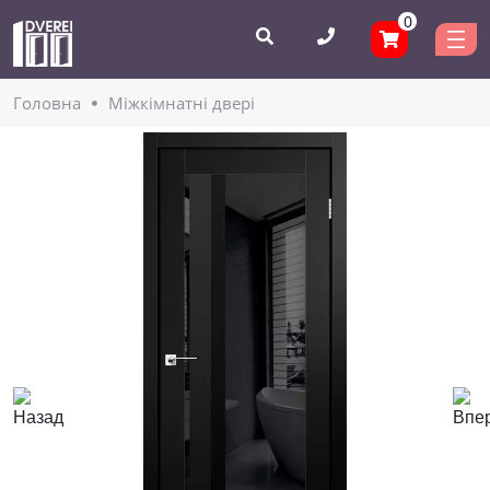
0
Головнa
Міжкімнатні двері