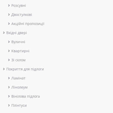
Розсувні
Двостулкові
Акційні пропозиції
Вхідні двері
Вуличні
Квартирні
Зі склом
Покриття для підлоги
Ламінат
Лінолеум
Вінілова підлога
Плінтуси