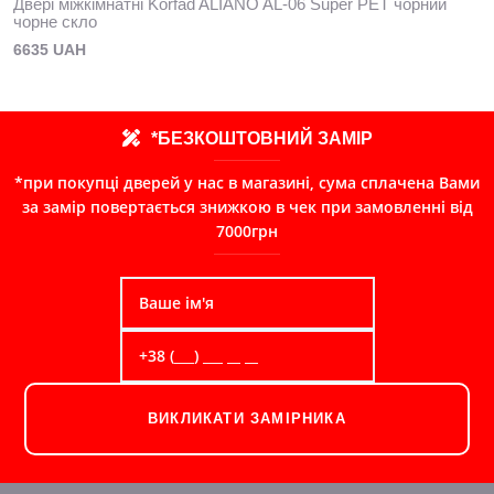
Двері міжкімнатні Korfad ALIANO AL-06 Super PET чорний
чорне скло
6635 UAH
*БЕЗКОШТОВНИЙ ЗАМІР
*при покупці дверей у нас в магазині, сума сплачена Вами
за замір повертається знижкою в чек при замовленні від
7000грн
ВИКЛИКАТИ ЗАМІРНИКА