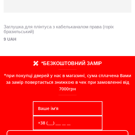
Заглушка для плінтуса з кабельканалом права (горіх
бразильський)
9 UAH
*БЕЗКОШТОВНИЙ ЗАМІР
*при покупці дверей у нас в магазині, сума сплачена Вами
за замір повертається знижкою в чек при замовленні від
7000грн