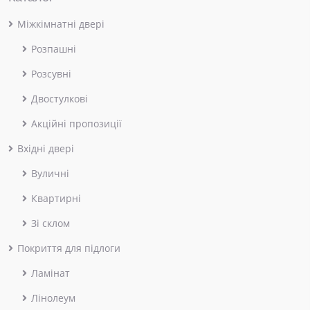
Міжкімнатні двері
Розпашні
Розсувні
Двостулкові
Акційні пропозиції
Вхідні двері
Вуличні
Квартирні
Зі склом
Покриття для підлоги
Ламінат
Лінолеум