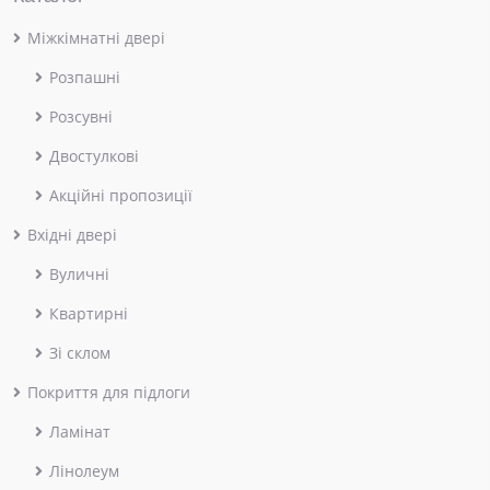
Міжкімнатні двері
Розпашні
Розсувні
Двостулкові
Акційні пропозиції
Вхідні двері
Вуличні
Квартирні
Зі склом
Покриття для підлоги
Ламінат
Лінолеум