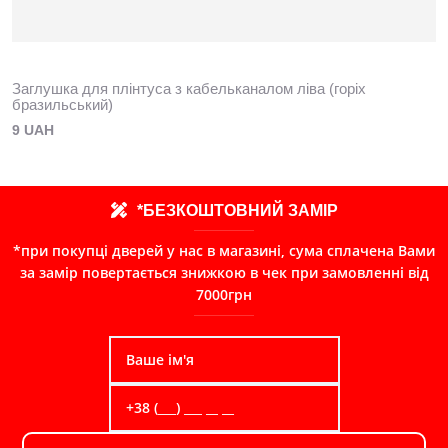
Заглушка для плінтуса з кабельканалом ліва (горіх
бразильський)
9 UAH
*БЕЗКОШТОВНИЙ ЗАМІР
*при покупці дверей у нас в магазині, сума сплачена Вами
за замір повертається знижкою в чек при замовленні від
7000грн