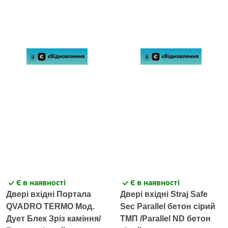
Є в наявності
Є в наявності
Двері вхідні Портала
Двері вхідні Straj Safe
QVADRO TERMO Мод.
Sec Parallel бетон сірий
Дует Блек Зріз каміння/
ТМП /Parallel ND бетон