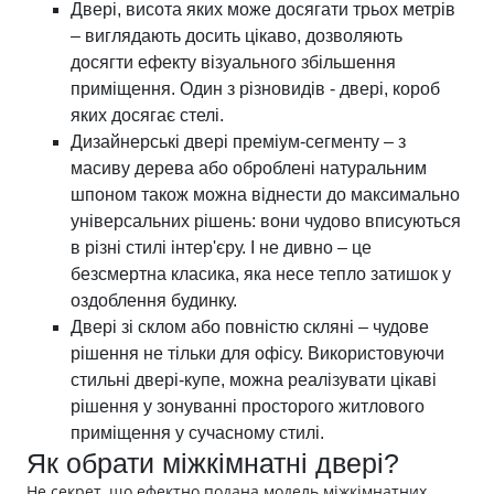
Двері, висота яких може досягати трьох метрів
– виглядають досить цікаво, дозволяють
досягти ефекту візуального збільшення
приміщення. Один з різновидів - двері, короб
яких досягає стелі.
Дизайнерські двері преміум-сегменту – з
масиву дерева або оброблені натуральним
шпоном також можна віднести до максимально
універсальних рішень: вони чудово вписуються
в різні стилі інтер'єру. І не дивно – це
безсмертна класика, яка несе тепло затишок у
оздоблення будинку.
Двері зі склом або повністю скляні – чудове
рішення не тільки для офісу. Використовуючи
стильні двері-купе, можна реалізувати цікаві
рішення у зонуванні просторого житлового
приміщення у сучасному стилі.
Як обрати міжкімнатні двері?
Не секрет, що ефектно подана модель міжкімнатних