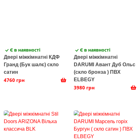
Є в наявності
Є в наявності
Двері міжкімнатні КДФ
Двері міжкімнатні
Гранд (Бук шалє) скло
DARUMI Авант Дуб Ольс
сатин
(скло бронза ) ПВХ
4760 грн
ELBEGY
3980 грн