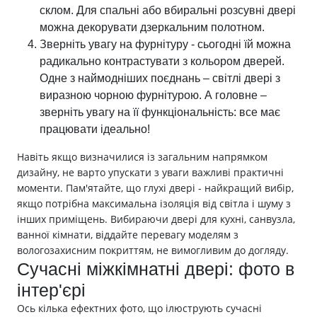
склом. Для спальні або вбиральні розсувні двері
можна декорувати дзеркальним полотном.
Зверніть увагу на фурнітуру - сьогодні їй можна
радикально контрастувати з кольором дверей.
Одне з наймодніших поєднань – світлі двері з
виразною чорною фурнітурою. А головне –
зверніть увагу на її функціональність: все має
працювати ідеально!
Навіть якщо визначилися із загальним напрямком
дизайну, не варто упускати з уваги важливі практичні
моменти. Пам'ятайте, що глухі двері - найкращий вибір,
якщо потрібна максимальна ізоляція від світла і шуму з
інших приміщень. Вибираючи двері для кухні, санвузла,
ванної кімнати, віддайте перевагу моделям з
вологозахисним покриттям, не вимогливим до догляду.
Сучасні міжкімнатні двері: фото в
інтер'єрі
Ось кілька ефектних фото, що ілюструють сучасні