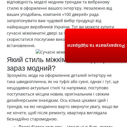
відповідність моделі модним трендам та вибраному
стилю в оформленні вашого інтер'єру. Незалежно від
ваших уподобань, компанія «100 дверей» рада
запропонувати вам чудовий вибір продукції від
найкращих виробників України. Тут ви можете купити
сучасні міжкімнатні двері за чудовою ціною,
скористатися послугами виконання вимірів, доставки та
встановлення.
Розрахувати та підібрати
Який стиль міжкімнатних дверей
зараз модний?
Зрозуміло, мода на оформлення деталей інтер'єру не
така швидкоплинна, як на туфлі або сукні, однак і тут, ще
нещодавно актуальні стилі та напрямки, поступово
поступаються місцем новим, оригінальним і свіжим
дизайнерським знахідкам. Ось кілька цікавих ідей і
трендів, на які неодмінно варто звернути увагу, якщо ви
не хочете, щоб після ремонту, квартира виглядала
безнадійно старомодною.