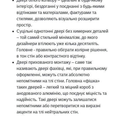
Двері білого кольору – ідеальні в будь-якому
інтер'єрі, бездоганні у поєднанні з будь-якими
відтінками та матеріалами, фактурами та
стилями, дозволяють візуально розширити
простір.
Суцільні однотонні двері без химерних деталей
– той самий стильний мінімалізм, до якого
дизайнери втілюють уже кілька десятиліть.
Головне - правильно обіграти колірне рішення,
в тон стін або контрастного відтінку.
Двері прихованого монтажу – саме так
називають двері фахівці, які, при правильному
оформленні, можуть стати абсолютно
непомітними на тлі стіни. Головна «фішка»
таких дверей – легкий та міцний короб з
анодованого алюмінію, що поєднує міцність та
надійність. Такі двері можуть залишатися
непомітними або перетворитися на виразні
акценти на тлі нейтральних стін.