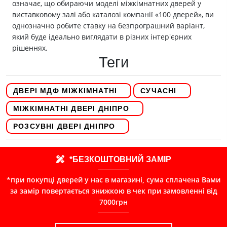
означає, що обираючи моделі міжкімнатних дверей у
виставковому залі або каталозі компанії «100 дверей», ви
однозначно робите ставку на безпрограшний варіант,
який буде ідеально виглядати в різних інтер'єрних
рішеннях.
Теги
ДВЕРІ МДФ МІЖКІМНАТНІ
СУЧАСНІ
МІЖКІМНАТНІ ДВЕРІ ДНІПРО
РОЗСУВНІ ДВЕРІ ДНІПРО
*БЕЗКОШТОВНИЙ ЗАМІР
*при покупці дверей у нас в магазині, сума сплачена Вами
за замір повертається знижкою в чек при замовленні від
7000грн