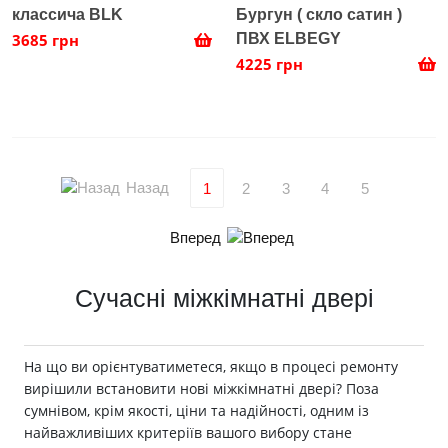
классича BLK
Бургун ( скло сатин )
3685 грн
ПВХ ELBEGY
4225 грн
Назад
1
2
3
4
5
Вперед
Сучасні міжкімнатні двері
На що ви орієнтуватиметеся, якщо в процесі ремонту
вирішили встановити нові міжкімнатні двері? Поза
сумнівом, крім якості, ціни та надійності, одним із
найважливіших критеріїв вашого вибору стане