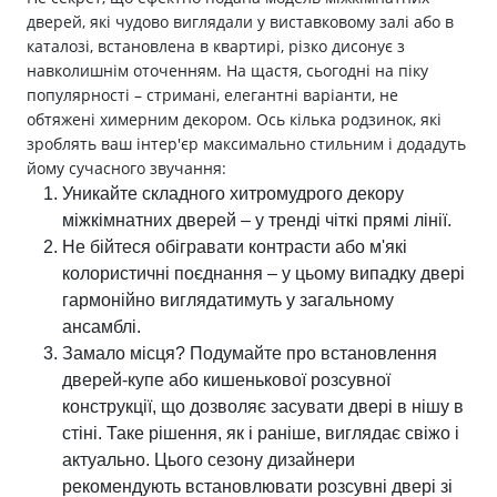
дверей, які чудово виглядали у виставковому залі або в
каталозі, встановлена в квартирі, різко дисонує з
навколишнім оточенням. На щастя, сьогодні на піку
популярності – стримані, елегантні варіанти, не
обтяжені химерним декором. Ось кілька родзинок, які
зроблять ваш інтер'єр максимально стильним і додадуть
йому сучасного звучання:
Уникайте складного хитромудрого декору
міжкімнатних дверей – у тренді чіткі прямі лінії.
Не бійтеся обігравати контрасти або м'які
колористичні поєднання – у цьому випадку двері
гармонійно виглядатимуть у загальному
ансамблі.
Замало місця? Подумайте про встановлення
дверей-купе або кишенькової розсувної
конструкції, що дозволяє засувати двері в нішу в
стіні. Таке рішення, як і раніше, виглядає свіжо і
актуально. Цього сезону дизайнери
рекомендують встановлювати розсувні двері зі