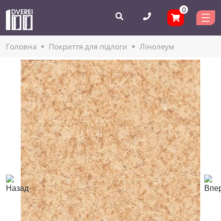
0
Головнa
Покриття для підлоги
Лінолеум