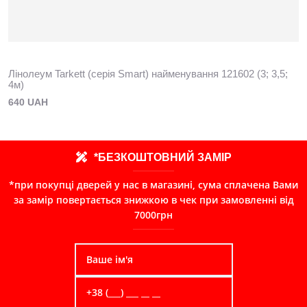
Лінолеум Tarkett (серія Smart) найменування 121602 (3; 3,5;
4м)
640 UAH
*БЕЗКОШТОВНИЙ ЗАМІР
*при покупці дверей у нас в магазині, сума сплачена Вами
за замір повертається знижкою в чек при замовленні від
7000грн