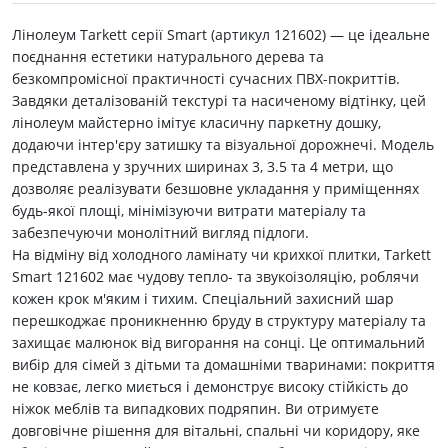
Лінолеум Tarkett серії Smart (артикул 121602) — це ідеальне
поєднання естетики натурального дерева та
безкомпромісної практичності сучасних ПВХ-покриттів.
Завдяки деталізованій текстурі та насиченому відтінку, цей
лінолеум майстерно імітує класичну паркетну дошку,
додаючи інтер'єру затишку та візуальної дорожнечі. Модель
представлена у зручних ширинах 3, 3.5 та 4 метри, що
дозволяє реалізувати безшовне укладання у приміщеннях
будь-якої площі, мінімізуючи витрати матеріалу та
забезпечуючи монолітний вигляд підлоги.
На відміну від холодного ламінату чи крихкої плитки, Tarkett
Smart 121602 має чудову тепло- та звукоізоляцію, роблячи
кожен крок м'яким і тихим. Спеціальний захисний шар
перешкоджає проникненню бруду в структуру матеріалу та
захищає малюнок від вигорання на сонці. Це оптимальний
вибір для сімей з дітьми та домашніми тваринами: покриття
не ковзає, легко миється і демонструє високу стійкість до
ніжок меблів та випадкових подряпин. Ви отримуєте
довговічне рішення для вітальні, спальні чи коридору, яке