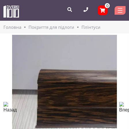
0
Головнa
Покриття для підлоги
Плінтуси