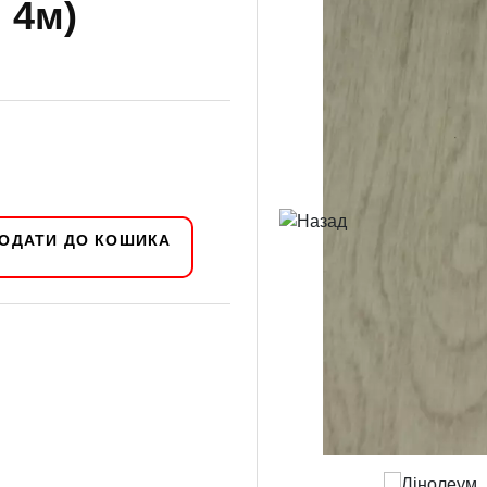
; 4м)