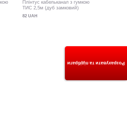
мкою
Плінтус кабельканал з гумкою
ТИС 2,5м (дуб замковий)
82 UAH
Розрахувати та підібрати