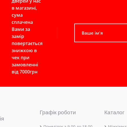
дверей у нас
в магазині,
сума
сплачена
Вами за
замір
повертається
знижкою в
чек при
замовленні
від 7000грн
Графік роботи
Каталог
ія
Понеділок з 9.00 до 18.00
Міжкімнат