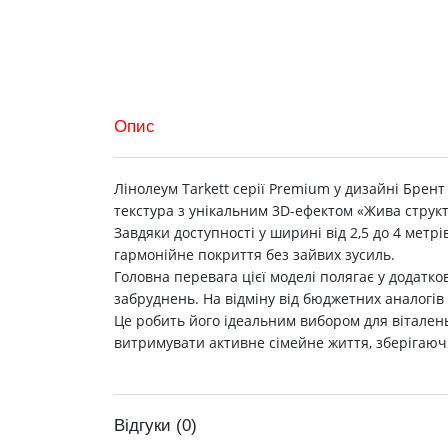
Опис
Лінолеум Tarkett серії Premium у дизайні Брен
текстура з унікальним 3D-ефектом «Жива струк
Завдяки доступності у ширині від 2,5 до 4 метр
гармонійне покриття без зайвих зусиль.
Головна перевага цієї моделі полягає у додатко
забруднень. На відміну від бюджетних аналогів 
Це робить його ідеальним вибором для віталень
витримувати активне сімейне життя, зберігаюч
Відгуки (0)