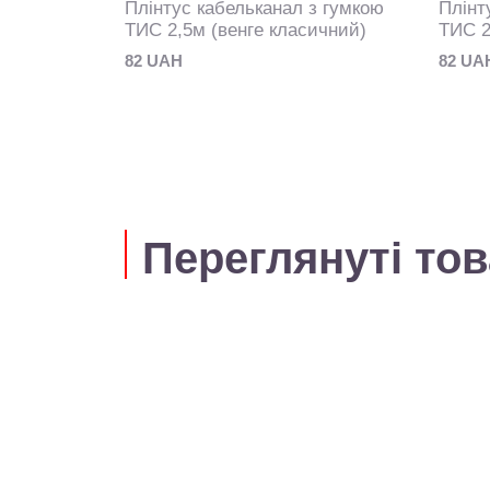
Плінтус кабельканал з гумкою
Плінт
ТИС 2,5м (венге класичний)
ТИС 2
82 UAH
82 UA
Переглянуті то