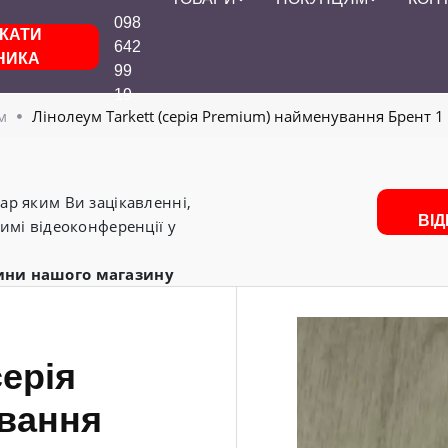
098
КАТИ
642
НИКА
99
19
м
Лінолеум Tarkett (серія Premium) найменування Брент 1 (2
р яким Ви зацікавленні,
ВІ
имі відеоконференції у
ини нашого магазину
серія
вання