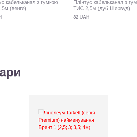
ус кабельканал з гумкою
Плінтус кабельканал з гу
,5м (венге)
ТИС 2,5м (дуб Шервуд)
H
82 UAH
вари