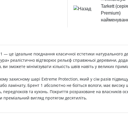
т 1 — це ідеальне поєднання класичної естетики натурального де
тура» реалістично відтворює рельєф справжньої деревини, дода
ів, ви зможете мінімізувати кількість швів навіть у великих при
вому захисному шарі Extreme Protection, який у сім разів підвищ
або ламінату, Брент 1 абсолютно не боїться вологи, має високу 
, передпокоїв та кухонь. Покриття розраховане на власників ос
и преміальний вигляд протягом десятиліть.