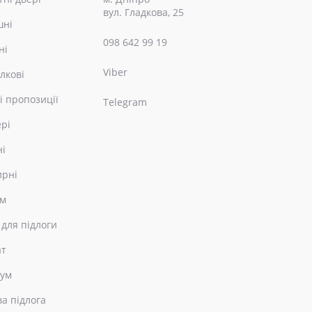
вул. Гладкова, 25
шні
098 642 99 19
ні
Viber
лкові
і пропозиції
Telegram
ері
ні
ирні
ом
 для підлоги
ат
еум
ва підлога