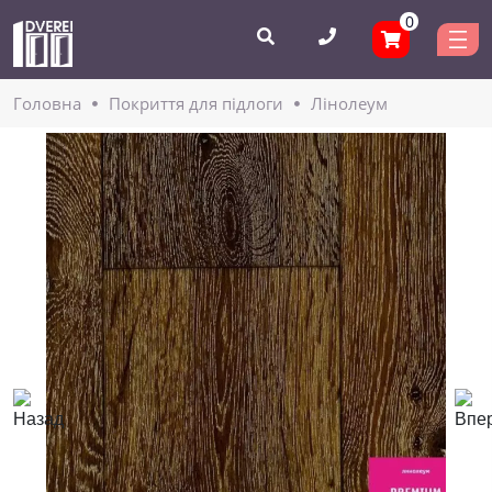
0
Головнa
Покриття для підлоги
Лінолеум