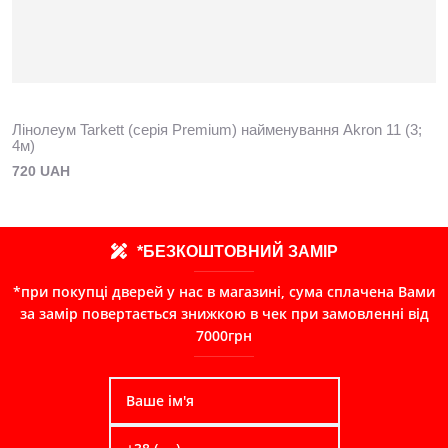
Лінолеум Tarkett (серія Premium) найменування Akron 11 (3;
4м)
720 UAH
*БЕЗКОШТОВНИЙ ЗАМІР
*при покупці дверей у нас в магазині, сума сплачена Вами
за замір повертається знижкою в чек при замовленні від
7000грн