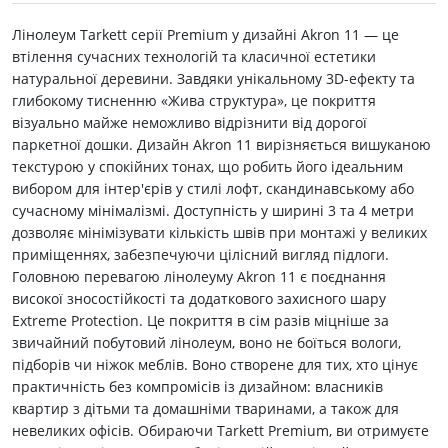
Лінолеум Tarkett серії Premium у дизайні Akron 11 — це
втілення сучасних технологій та класичної естетики
натуральної деревини. Завдяки унікальному 3D-ефекту та
глибокому тисненню «Жива структура», це покриття
візуально майже неможливо відрізнити від дорогої
паркетної дошки. Дизайн Akron 11 вирізняється вишуканою
текстурою у спокійних тонах, що робить його ідеальним
вибором для інтер'єрів у стилі лофт, скандинавському або
сучасному мінімалізмі. Доступність у ширині 3 та 4 метри
дозволяє мінімізувати кількість швів при монтажі у великих
приміщеннях, забезпечуючи цілісний вигляд підлоги.
Головною перевагою лінолеуму Akron 11 є поєднання
високої зносостійкості та додаткового захисного шару
Extreme Protection. Це покриття в сім разів міцніше за
звичайний побутовий лінолеум, воно не боїться вологи,
підборів чи ніжок меблів. Воно створене для тих, хто цінує
практичність без компромісів із дизайном: власників
квартир з дітьми та домашніми тваринами, а також для
невеликих офісів. Обираючи Tarkett Premium, ви отримуєте