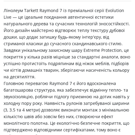
Лінолеум Tarkett Raymond 7 із преміальної серії Evolution
Live — це ідеальне поєднання автентичної естетики
натурального дерева та сучасних технологій зносостійкості.
Його дизайн майстерно відтворює теплу текстуру дубової
дошки, що додає затишку будь-якому інтер'єру, від
стриманої класики до сучасного скандинавського стилю.
Завдяки унікальному захисному шару Extreme Protection, це
покриття у кілька разів міцніше за стандартні аналоги, воно
успішно протистоїть подряпинам від ніжок меблів, підборів
чи кігтів домашніх тварин, зберігаючи насиченість кольору
на десятиліття.
Головною перевагою Raymond 7 є його вдосконалена
багатошарова структура, яка забезпечує відмінну тепло- та
звукоізоляцію, роблячи підлогу приємною на дотик навіть у
холодну пору року. Наявність рулонів затребуваної ширини
(3, 3.5 та 4 метри) дозволяє виконати монтаж з мінімальною
кількістю швів або зовсім без них, створюючи ефект
монолітного полотна. Це екологічно безпечне покриття, що
підтверджено відповідними сертифікатами, тому воно є