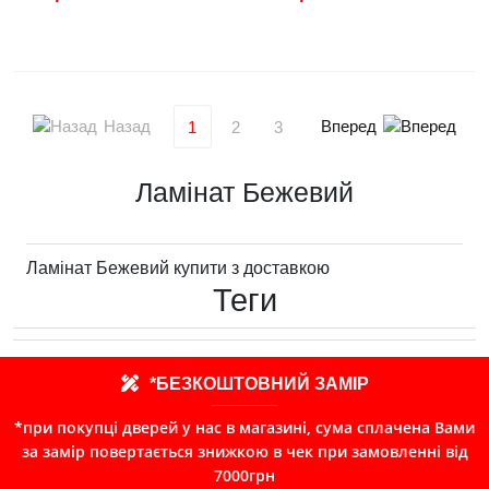
Назад
Вперед
1
2
3
Ламінат Бежевий
Ламінат Бежевий купити з доставкою
Теги
*БЕЗКОШТОВНИЙ ЗАМІР
*при покупці дверей у нас в магазині, сума сплачена Вами
за замір повертається знижкою в чек при замовленні від
7000грн