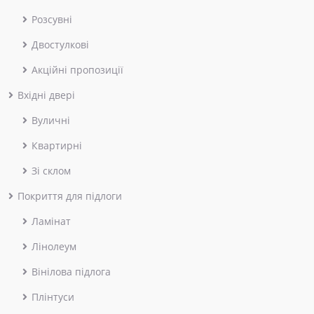
Розсувні
Двостулкові
Акційні пропозиції
Вхідні двері
Вуличні
Квартирні
Зі склом
Покриття для підлоги
Ламінат
Лінолеум
Вінілова підлога
Плінтуси