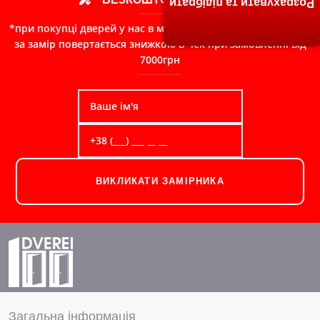
Розрахувати та підібрати
*при покупці дверей у нас в магазині, сума сплачена Вами
за замір повертається знижкою в чек при замовленні від
7000грн
ВИКЛИКАТИ ЗАМІРНИКА
Загальна інформація