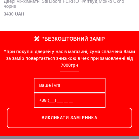
Двері міжкімнатні Stil Doors FERRO Флітвуд Мокко Скло
чорне
3430 UAH
*БЕЗКОШТОВНИЙ ЗАМІР
*при покупці дверей у нас в магазині, сума сплачена Вами
за замір повертається знижкою в чек при замовленні від
7000грн
ВИКЛИКАТИ ЗАМІРНИКА