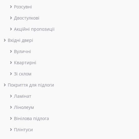
Розсувні
Двостулкові
Акційні пропозиції
Вхідні двері
Вуличні
Квартирні
Зі склом
Покриття для підлоги
Ламінат
Лінолеум
Вінілова підлога
Плінтуси