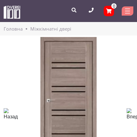
0
Головнa
Міжкімнатні двері