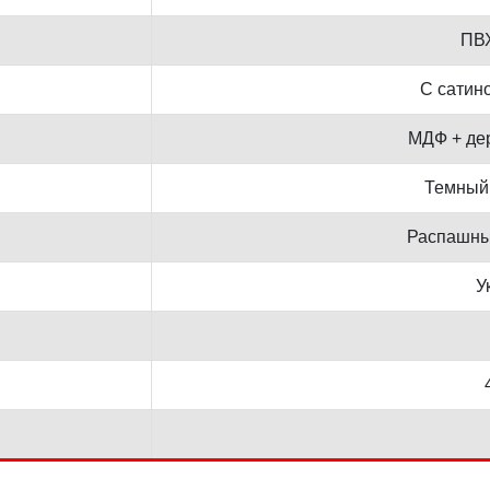
ПВХ
С сатин
МДФ + де
Темный
Распашны
У