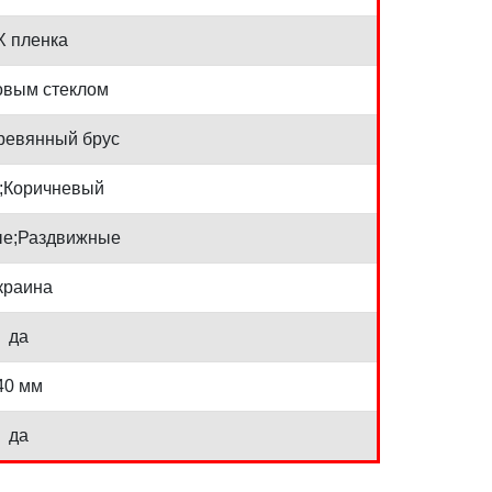
 пленка
овым стеклом
ревянный брус
;Коричневый
е;Раздвижные
краина
да
40 мм
да