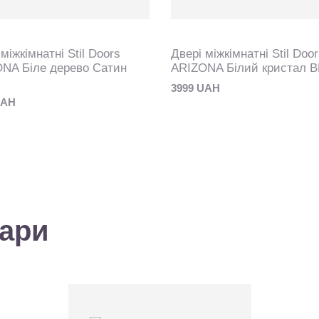
міжкімнатні Stil Doors
Двері міжкімнатні Stil Doo
NA Біле дерево Сатин
ARIZONA Білий кристал B
3999 UAH
UAH
вари