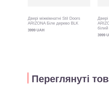
 Doors
Двері міжкімнатні Stil Doors
Двері 
тин білий
ARIZONA Біле дерево BLK
ARIZO
білий
3999 UAH
3999 
Переглянуті то