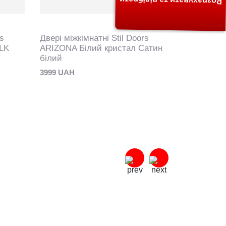
Розрахувати та підібрати
rs
Двері міжкімнатні Stil Doors
Двері міжк
LK
ARIZONA Білий кристал Сатин
ARIZONA В
білий
3685 UAH
3999 UAH