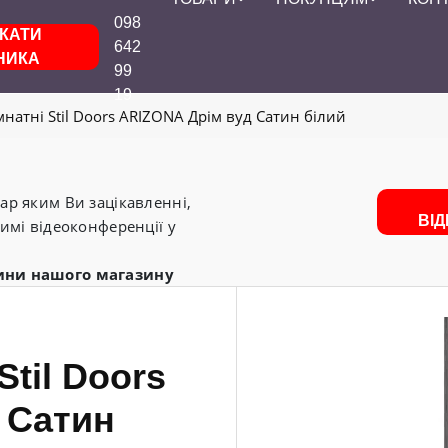
098
КАТИ
642
НИКА
99
19
мнатні Stil Doors ARIZONA Дрім вуд Сатин білий
р яким Ви зацікавленні,
ВІ
имі відеоконференції у
ини нашого магазину
Stil Doors
 Сатин