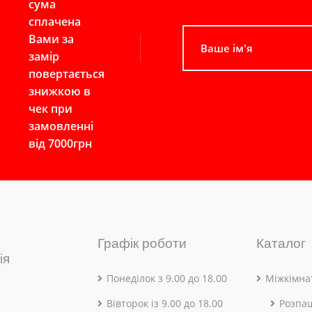
сума
сплачена
Вами за
замір
повертається
знижкою в
чек при
замовленні
від 7000грн
Графік роботи
Каталог
ія
Понеділок з 9.00 до 18.00
Міжкімнат
Вівторок із 9.00 до 18.00
Розпа