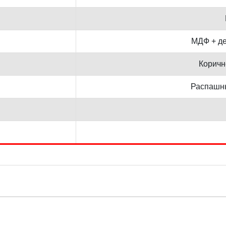
МДФ + д
Корич
Распашн