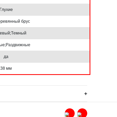
Глухие
еревянный брус
невый;Темный
ые;Раздвижные
да
38 мм