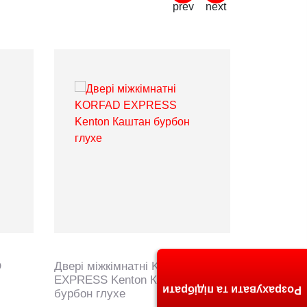
D
Двері міжкімнатні KORFAD
EXPRESS Kenton Каштан
Розрахувати та підібрати
бурбон глухе