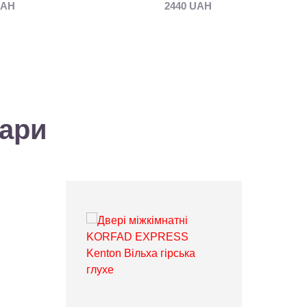
UAH
2440 UAH
вари