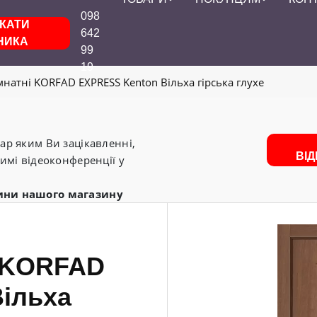
098
КАТИ
642
НИКА
99
19
мнатні KORFAD EXPRESS Kenton Вільха гірська глухе
р яким Ви зацікавленні,
ВІ
имі відеоконференції у
ини нашого магазину
і KORFAD
ільха