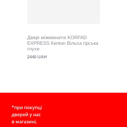
Двері міжкімнатні KORFAD
EXPRESS Kenton Вільха гірська
глухе
2440 UAH
*при покупці
дверей у нас
в магазині,