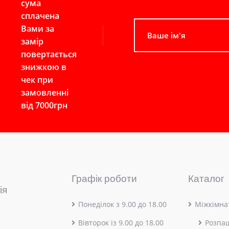
сума
сплачена
Вами за
замір
повертається
знижкою в
чек при
замовленні
від 7000грн
Графік роботи
Каталог
ія
Понеділок з 9.00 до 18.00
Міжкімнат
Вівторок із 9.00 до 18.00
Розпа