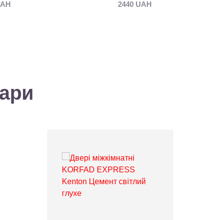
UAH
2440 UAH
вари