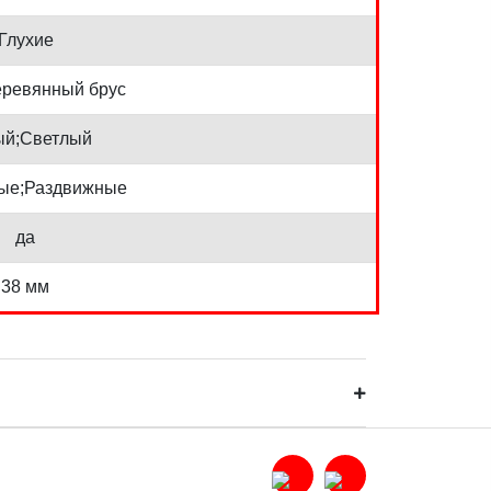
Глухие
еревянный брус
й;Светлый
ые;Раздвижные
да
38 мм