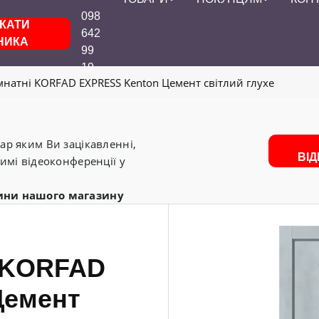
098
КАТИ
642
НИКА
99
19
мнатні KORFAD EXPRESS Kenton Цемент світлий глухе
р яким Ви зацікавленні,
ВІ
имі відеоконференції у
ини нашого магазину
і KORFAD
Цемент