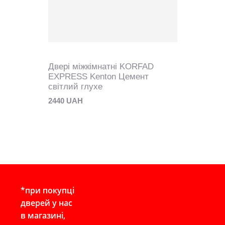
Двері міжкімнатні KORFAD
EXPRESS Kenton Цемент
світлий глухе
2440 UAH
*при покупці
дверей у нас
в магазині,