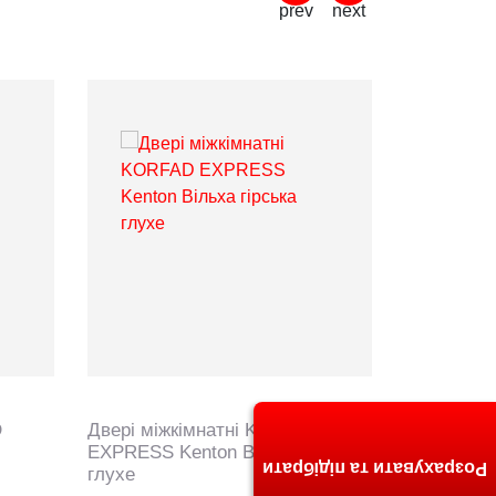
D
Двері міжкімнатні KORFAD
EXPRESS Kenton Вільха гірська
Розрахувати та підібрати
глухе