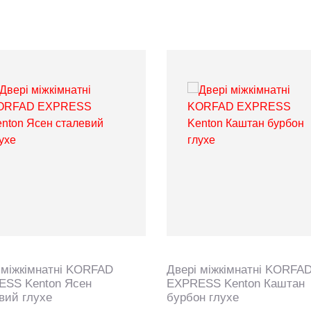
 міжкімнатні KORFAD
Двері міжкімнатні KORFA
ESS Kenton Ясен
EXPRESS Kenton Каштан
вий глухе
бурбон глухе