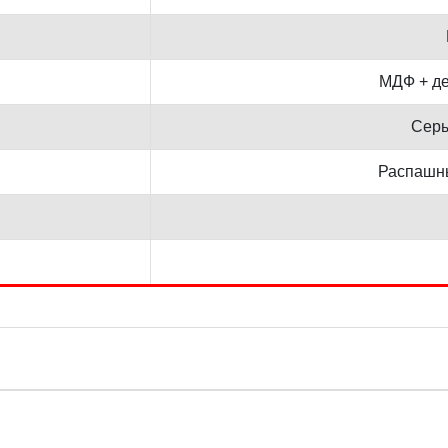
МДФ + д
Серы
Распашн