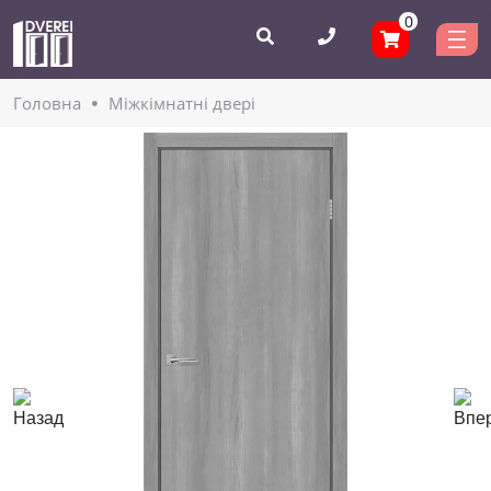
0
Головнa
Міжкімнатні двері