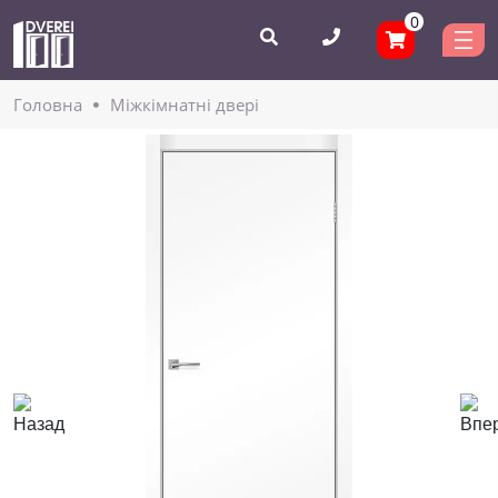
0
Головнa
Міжкімнатні двері