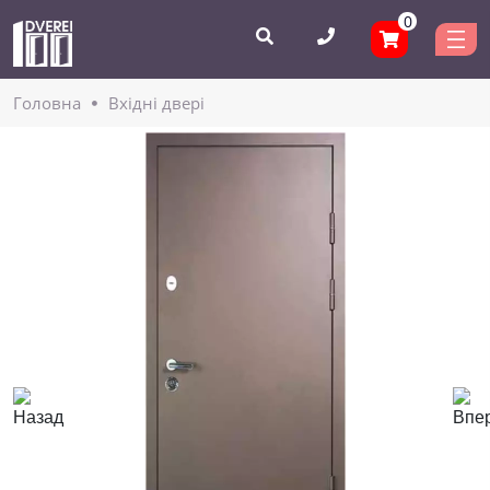
0
Головнa
Вхідні двері