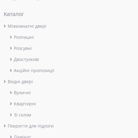
Каталог
Міжкімнатні двері
Розпашні
Розсувні
Двостулкові
Акційні пропозиції
Вхідні двері
Вуличні
Квартирні
Зі склом
Покриття для підлоги
Ламінат