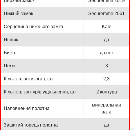
Верхній замок
Securemme 2019
Нижній замок
Securemme 2061
Серцевина нижнього замка
Kale
Нічник
да
Вічко
да;нет
Петлі
3
Кількість антизрізів, шт
2;3
Кількість контурів ущільнення, шт
2 контура
минеральная
Наповнення полотна
вата
Зашитий торець полотна
да