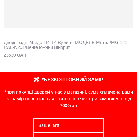
Двері вхідні Магда ТИП 4 Вулиця МОДЕЛЬ Метал/MG 121
RAL-N291/Венге южний Вінорит
23530 UAH
*БЕЗКОШТОВНИЙ ЗАМІР
*при покупці дверей у нас в магазині, сума сплачена Вами
за замір повертається знижкою в чек при замовленні від
7000грн