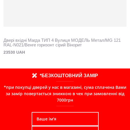
Двері вхідні Магда ТИП 4 Вулиця МОДЕЛЬ Метал/MG 121
RAL-N021/Венге горизонт сірий Вінорит
23530 UAH
*БЕЗКОШТОВНИЙ ЗАМІР
*при покупці дверей у нас в магазині, сума сплачена Вами
за замір повертається знижкою в чек при замовленні від
7000грн