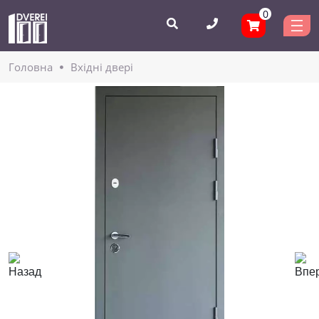
0
Головнa
Вхідні двері