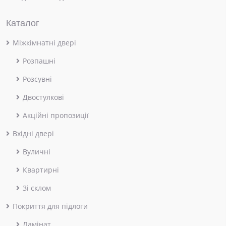
Каталог
Міжкімнатні двері
Розпашні
Розсувні
Двостулкові
Акційні пропозиції
Вхідні двері
Вуличні
Квартирні
Зі склом
Покриття для підлоги
Ламінат