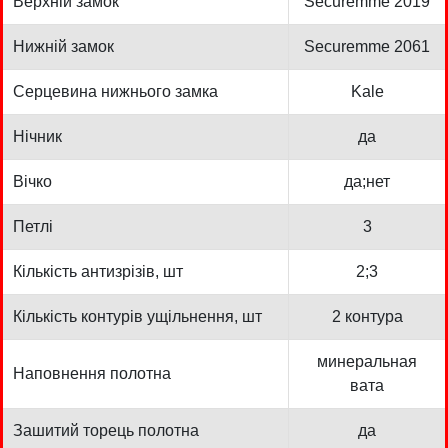
Верхній замок
Securemme 2019
Нижній замок
Securemme 2061
Серцевина нижнього замка
Kale
Нічник
да
Вічко
да;нет
Петлі
3
Кількість антизрізів, шт
2;3
Кількість контурів ущільнення, шт
2 контура
минеральная
Наповнення полотна
вата
Зашитий торець полотна
да