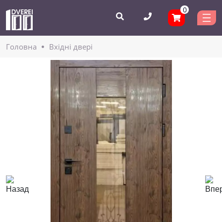
0
Головнa
Вхідні двері