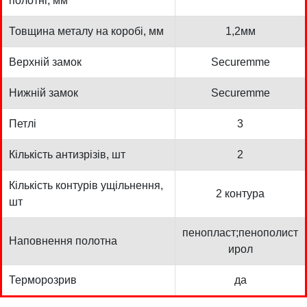
полотні, мм
Товщина металу на коробі, мм
1,2мм
Верхній замок
Securemme
Нижній замок
Securemme
Петлі
3
Кількість антизрізів, шт
2
Кількість контурів ущільнення,
2 контура
шт
пенопласт;пенополист
Наповнення полотна
ирол
Терморозрив
да