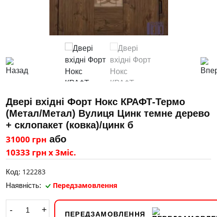
Двері вхідні Форт Нокс КРАФТ-Термо
(Метал/Метал) Вулиця Цинк темне дерево
+ склопакет (ковка)/цинк б
31000 грн
або
10333 грн х 3міс.
122283
Код:
Передзамовлення
Наявність:
-
+
ПЕРЕДЗАМОВЛЕННЯ