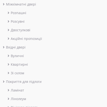
Міжкімнатні двері
Розпашні
Розсувні
Двостулкові
Акційні пропозиції
Вхідні двері
Вуличні
Квартирні
Зі склом
Покриття для підлоги
Ламінат
Лінолеум