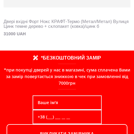
Двері вхідні Форт Нокс КРАФТ-Термо (Метал/Метал) Вулиця
Цинк темне дерево + склопакет (ковка)/цинк б
31000 UAH
*БЕЗКОШТОВНИЙ ЗАМІР
*при покупці дверей у нас в магазині, сума сплачена Вами
за замір повертається знижкою в чек при замовленні від
7000грн
ВИКЛИКАТИ ЗАМІРНИКА