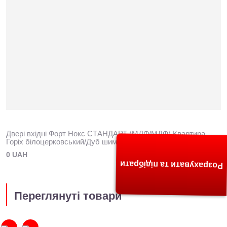
Двері вхідні Форт Нокс СТАНДАРТ (МДФ/МДФ) Квартира
Горіх білоцерковський/Дуб шимо світлий DG-36
0 UAH
Розрахувати та підібрати
Переглянуті товари