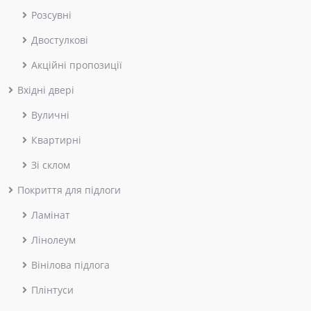
Розсувні
Двостулкові
Акційні пропозиції
Вхідні двері
Вуличні
Квартирні
Зі склом
Покриття для підлоги
Ламінат
Лінолеум
Вінілова підлога
Плінтуси