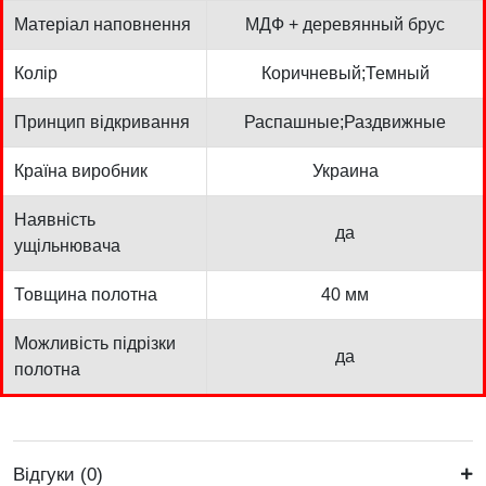
Матеріал наповнення
МДФ + деревянный брус
Колір
Коричневый;Темный
Принцип відкривання
Распашные;Раздвижные
Країна виробник
Украина
Наявність
да
ущільнювача
Товщина полотна
40 мм
Можливість підрізки
да
полотна
Відгуки (0)