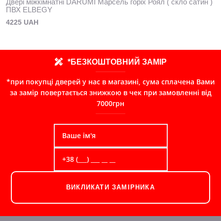
Двері міжкімнатні DARUMI Марсель горіх Роял ( скло сатин )
ПВХ ELBEGY
4225 UAH
*БЕЗКОШТОВНИЙ ЗАМІР
*при покупці дверей у нас в магазині, сума сплачена Вами
за замір повертається знижкою в чек при замовленні від
7000грн
ВИКЛИКАТИ ЗАМІРНИКА