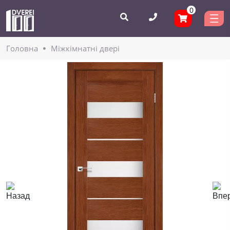
0
Головнa
Міжкімнатні двері