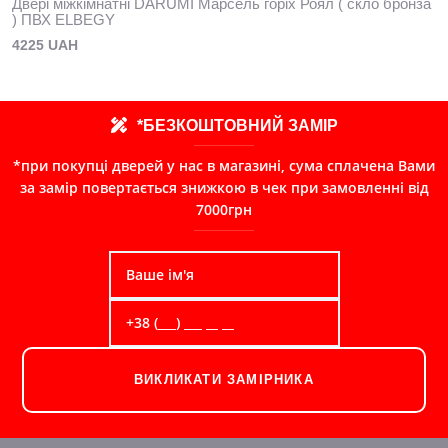
Двері міжкімнатні DARUMI Марсель горіх Роял ( скло бронза
) ПВХ ELBEGY
4225 UAH
*БЕЗКОШТОВНИЙ ЗАМІР
*при покупці дверей у нас в магазині, сума сплачена Вами
за замір повертається знижкою в чек при замовленні від
7000грн
ВИКЛИКАТИ ЗАМІРНИКА