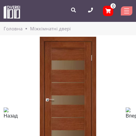
0
Головнa
Міжкімнатні двері