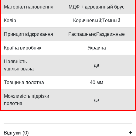
Матеріал наповнення
МДФ + деревянный брус
Колір
Коричневый;Темный
Принцип відкривання
Распашные;Раздвижные
Країна виробник
Украина
Наявність
да
ущільнювача
Товщина полотна
40 мм
Можливість підрізки
да
полотна
Відгуки (0)