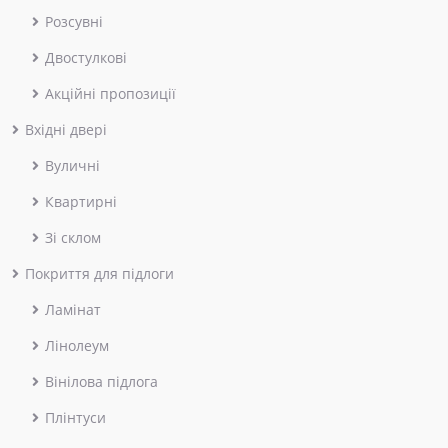
Розсувні
Двостулкові
Акційні пропозиції
Вхідні двері
Вуличні
Квартирні
Зі склом
Покриття для підлоги
Ламінат
Лінолеум
Вінілова підлога
Плінтуси