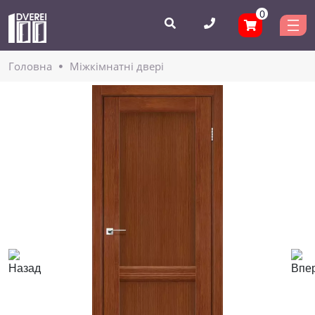
0
Головнa
Міжкімнатні двері