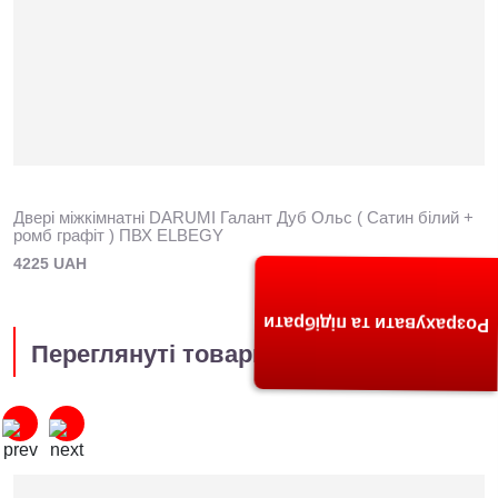
Двері міжкімнатні DARUMI Галант Дуб Ольс ( Сатин білий +
ромб графіт ) ПВХ ELBEGY
4225 UAH
Розрахувати та підібрати
Переглянуті товари