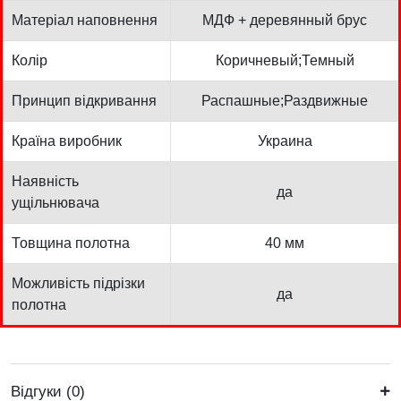
Матеріал наповнення
МДФ + деревянный брус
Колір
Коричневый;Темный
Принцип відкривання
Распашные;Раздвижные
Країна виробник
Украина
Наявність
да
ущільнювача
Товщина полотна
40 мм
Можливість підрізки
да
полотна
Відгуки (0)