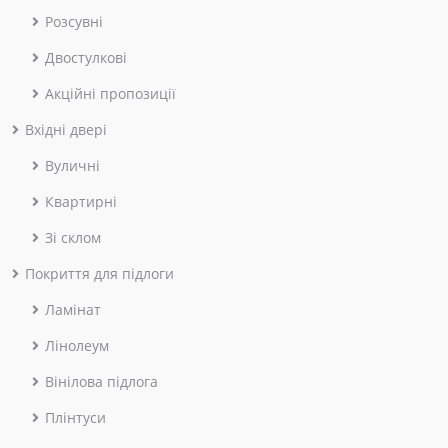
Розсувні
Двостулкові
Акційні пропозиції
Вхідні двері
Вуличні
Квартирні
Зі склом
Покриття для підлоги
Ламінат
Лінолеум
Вінілова підлога
Плінтуси