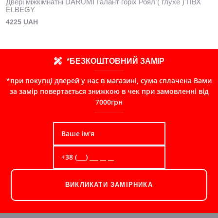
Двері міжкімнатні DARUMI Галант горіх Роял ( глухе ) ПВХ
ELBEGY
4225 UAH
*БЕЗКОШТОВНИЙ ЗАМІР
*при покупці дверей у нас в магазині, сума сплачена Вами
за замір повертається знижкою в чек при замовленні від
7000грн
ВИКЛИКАТИ ЗАМІРНИКА