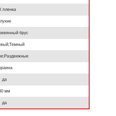
 пленка
лухие
ревянный брус
евый;Темный
е;Раздвижные
краина
да
40 мм
да