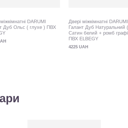
 міжкімнатні DARUMI
Двері міжкімнатні DARUMI
т Дуб Ольс ( глухе ) ПВХ
Галант Дуб Натуральний 
GY
Сатин белий + ромб графі
ПВХ ELBEGY
UAH
4225 UAH
вари