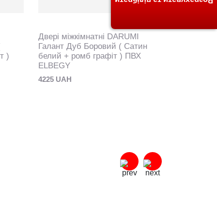
Розрахувати та підібрати
Двері міжкімнатні DARUMI
Двері між
(
Галант Дуб Боровий ( Сатин
Галант Ду
т )
белий + ромб графіт ) ПВХ
ПВХ ELB
ELBEGY
4225 UAH
4225 UAH