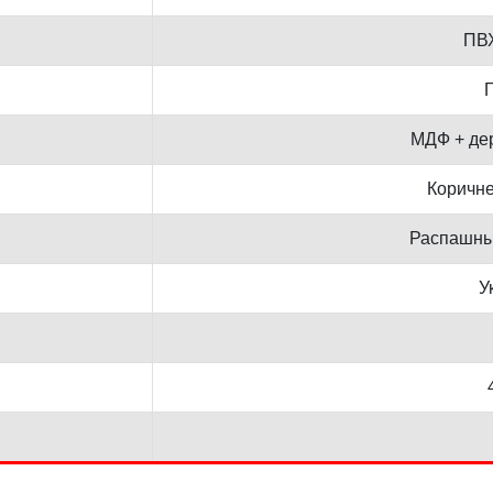
ПВХ
Г
МДФ + де
Коричн
Распашны
У