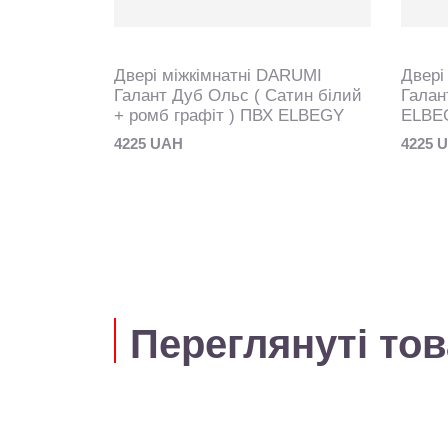
ARUMI
Двері міжкімнатні DARUMI
Двері
глухе ) ПВХ
Галант Дуб Ольс ( Сатин білий
Галан
+ ромб графіт ) ПВХ ELBEGY
ELBE
4225 UAH
4225 
Переглянуті то