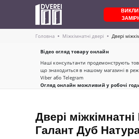
ВИКЛИ
ЗАМІР
Головнa
Міжкімнатні двері
Двері міжкі
Відео огляд товару онлайн
Наші консультанти продемонструють това
що знаходиться в нашому магазині в реж
Viber або Telegram
Огляд онлайн можливий у робочі год
Двері міжкімнатн
Галант Дуб Натура