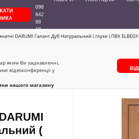
098
КАТИ
642
НИКА
99
19
мнатні DARUMI Галант Дуб Натуральний ( глухе ) ПВХ ELBEGY
р яким Ви зацікавленні,
ВІ
имі відеоконференції у
ини нашого магазину
і DARUMI
льний (