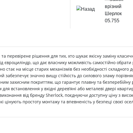
та перевірене рішення для тих, хто шукає якісну заміну класич
д євроциліндр, що дає власнику можливість самостійно обрати 
льно стає на місце старих механізмів без необхідності складно
й забезпечує значно вищу стійкість до силового зламу порівня
існим захисним покриттям, що гарантує плавну та безперебійну 
для встановлення у вхідні дерев’яні або металеві двері кварти
ь виконання від бренду Sherlock, поєднуючи доступну ціну з ви
кі цінують простоту монтажу та впевненість у безпеці своєї осел