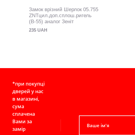
Замок врізний Шерлок 05.755
ZNTцил.доп.сплош.ригель
(В-55) аналог Зеніт
235 UAH
*при покупці
дверей у нас
в магазині,
сума
сплачена
Вами за
замір