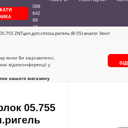
098
КАТИ
642
НИКА
99
19
5.755 ZNTцил.доп.сплош.ригель (В-55) аналог Зеніт
р яким Ви зацікавленні,
ВІ
имі відеоконференції у
ини нашого магазину
лок 05.755
.ригель