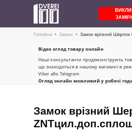
ВИКЛИ
ЗАМІР
Головнa
Замки
Замок врізний Шерлок 0
Відео огляд товару онлайн
Наші консультанти продемонструють това
що знаходиться в нашому магазині в реж
Viber або Telegram
Огляд онлайн можливий у робочі год
Замок врізний Шер
ZNTцил.доп.сплош