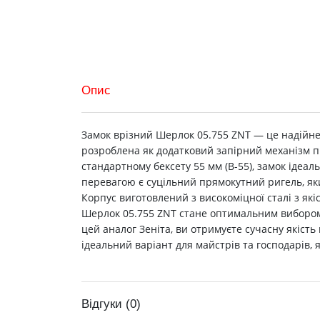
Опис
Замок врізний Шерлок 05.755 ZNT — це надійне 
розроблена як додатковий запірний механізм пі
стандартному бексету 55 мм (В-55), замок ідеа
перевагою є суцільний прямокутний ригель, яки
Корпус виготовлений з високоміцної сталі з як
Шерлок 05.755 ZNT стане оптимальним вибором 
цей аналог Зеніта, ви отримуєте сучасну якіст
ідеальний варіант для майстрів та господарів, я
Відгуки (0)