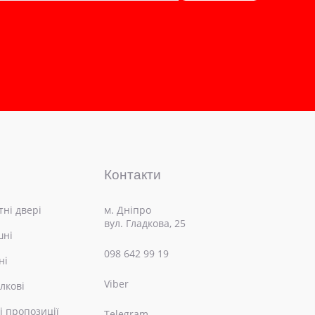
Контакти
ні двері
м. Дніпро
вул. Гладкова, 25
шні
098 642 99 19
ні
Viber
лкові
і пропозиції
Telegram