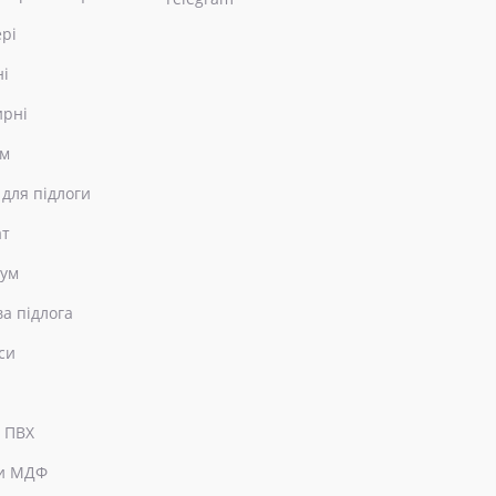
ері
ні
ирні
ом
 для підлоги
ат
еум
ва підлога
си
 ПВХ
и МДФ