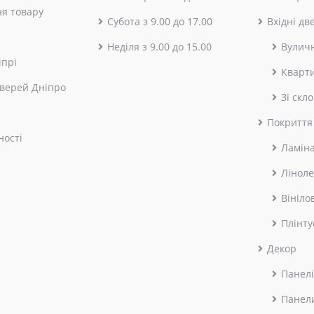
я товару
Субота з 9.00 до 17.00
Вхідні дв
Неділя з 9.00 до 15.00
Вулич
іпрі
Кварт
верей Дніпро
Зі скл
Покриття
ності
Ламін
Лінол
Вініло
Плінту
Декор
Панелі
Панел