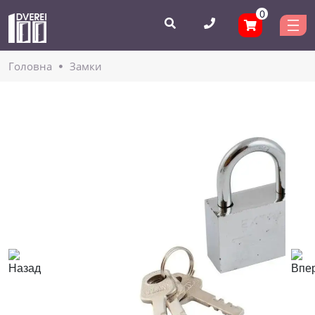
0
Головнa
Замки