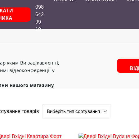
098
КАТИ
642
НИКА
99
19
р яким Ви зацікавленні,
ВІ
имі відеоконференції у
ини нашого магазину
ртування товарів