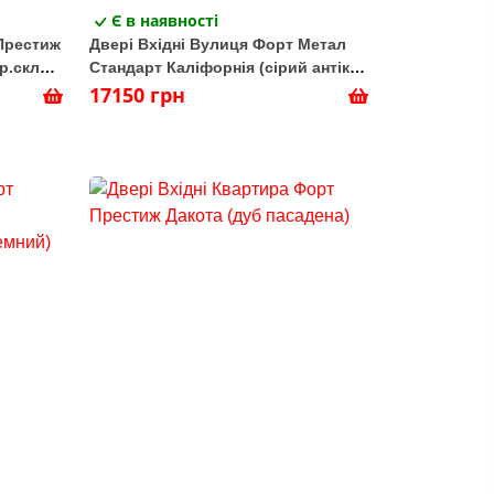
Є в наявності
Престиж
Двері Вхідні Вулиця Форт Метал
р.скло
Стандарт Каліфорнія (сірий антік/
венге сірий горизонт)
17150 грн