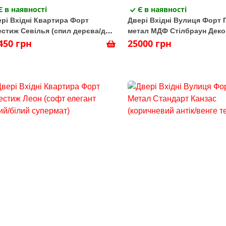
Є в наявності
Є в наявності
рі Вхідні Квартира Форт
Двері Вхідні Вулиця Форт 
стиж Севілья (спил дерєва/дуб
метал МДФ Стілбраун Деко
ьячний)
450 грн
(лакобель)
25000 грн