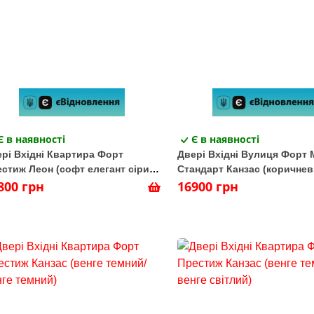
Є в наявності
Є в наявності
рі Вхідні Квартира Форт
Двері Вхідні Вулиця Форт 
стиж Леон (софт елегант сірий/
Стандарт Канзас (коричне
ий супермат)
800 грн
антік/венге темний)
16900 грн