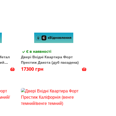
Є в наявності
Метал
Двері Вхідні Квартира Форт
вий
Престиж Дакота (дуб пасадена)
17300 грн