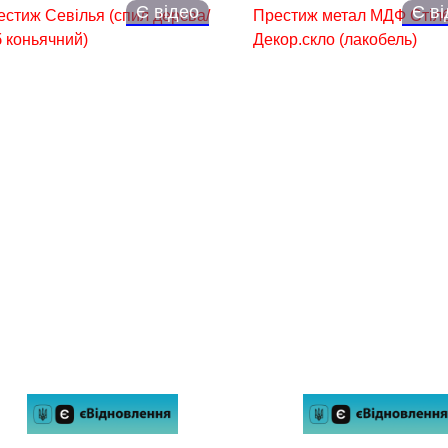
Є відео
Є в