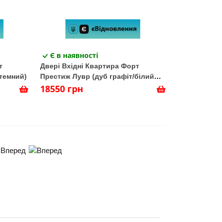
Є в наявності
т
Двері Вхідні Квартира Форт
темний)
Престиж Лувр (дуб графіт/білий
супермат)
18550 грн
Вперед