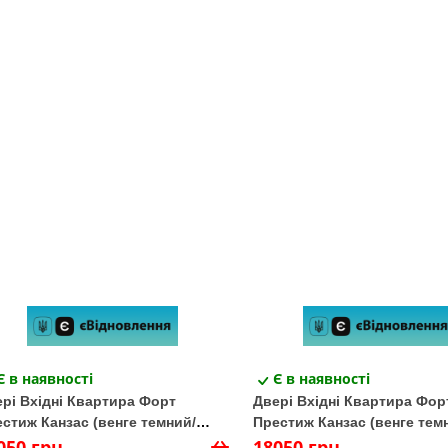
Є в наявності
Є в наявності
рі Вхідні Квартира Форт
Двері Вхідні Квартира Фор
стиж Канзас (венге темний/
Престиж Канзас (венге тем
ге темний)
050 грн
венге світлий)
18050 грн