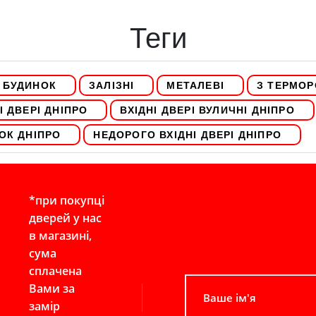
Теги
Й БУДИНОК
ЗАЛІЗНІ
МЕТАЛЕВІ
З ТЕРМО
І ДВЕРІ ДНІПРО
ВХІДНІ ДВЕРІ ВУЛИЧНІ ДНІПРО
ОК ДНІПРО
НЕДОРОГО ВХІДНІ ДВЕРІ ДНІПРО
*при покупці
дверей у нас
в магазині,
сума
сплачена
Вами за
замір