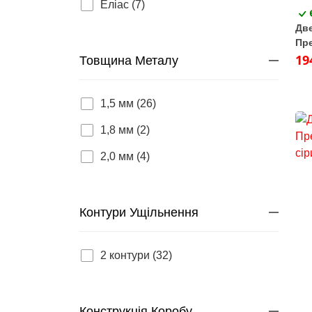
Еліас (7)
Две
Пре
кон
19
Товщина Металу
1,5 мм (26)
1,8 мм (2)
2,0 мм (4)
Контури Ущільнення
2 контури (32)
Конструкція Коробу