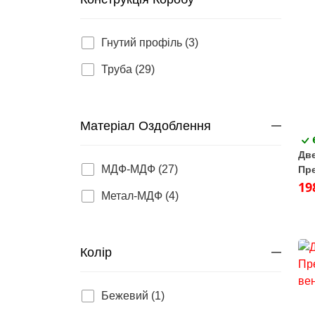
Гнутий профіль (3)
Труба (29)
Матеріал Оздоблення
Две
МДФ-МДФ (27)
Пре
біл
19
Метал-МДФ (4)
Колір
Бежевий (1)