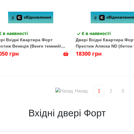
Є в наявності
Є в наявності
рі Вхідні Квартира Форт
Двері Вхідні Квартира Фор
стиж Венеція (Венге темний/
Престиж Аляска ND (бетон 
ге темний)
050 грн
18300 грн
Назад
1
2
3
Вхідні двері Форт