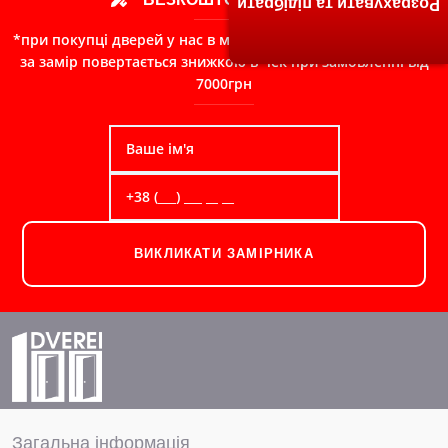
Розрахувати та підібрати
*при покупці дверей у нас в магазині, сума сплачена Вами
за замір повертається знижкою в чек при замовленні від
7000грн
ВИКЛИКАТИ ЗАМІРНИКА
Загальна інформація