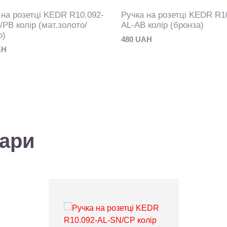
 на розетці KEDR R10.092-
Ручка на розетці KEDR R1
/PB колір (мат.золото/
AL-AB колір (бронза)
о)
480 UAH
AH
вари