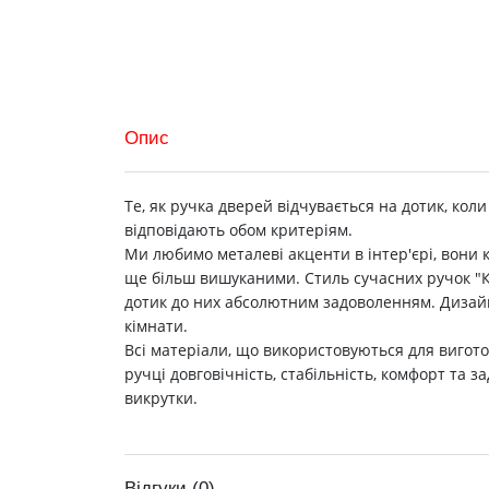
Опис
Те, як ручка дверей відчувається на дотик, коли
відповідають обом критеріям.
Ми любимо металеві акценти в інтер'єрі, вони 
ще більш вишуканими. Стиль сучасних ручок "Кед
дотик до них абсолютним задоволенням. Дизайн
кімнати.
Всі матеріали, що використовуються для вигото
ручці довговічність, стабільність, комфорт та з
викрутки.
Відгуки (0)