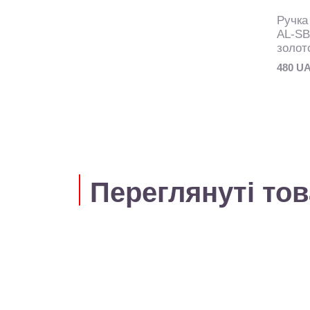
Ручка
AL-SB
золот
480 U
Переглянуті то