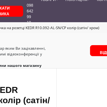
098
КАТИ
642
НИКА
99
19
чка на розетці KEDR R10.092-AL-SN/CP колір (сатін/ хром)
р яким Ви зацікавленні,
ВІ
имі відеоконференції у
ини нашого магазину
KEDR
олір (сатін/