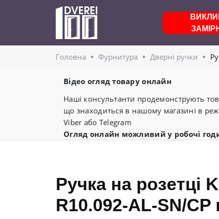
ВИКЛИ
ЗАМІР
Головнa
Фурнитура
Дверні ручки
Ру
Відео огляд товару онлайн
Наші консультанти продемонструють това
що знаходиться в нашому магазині в реж
Viber або Telegram
Огляд онлайн можливий у робочі год
Ручка на розетці 
R10.092-AL-SN/CP к