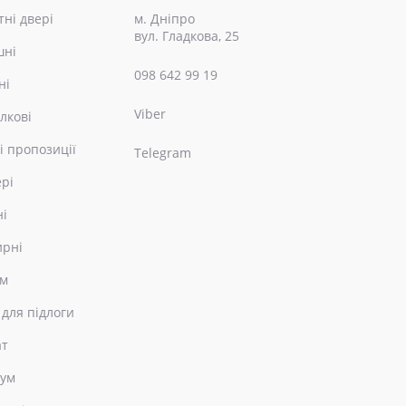
ні двері
м. Дніпро
вул. Гладкова, 25
шні
098 642 99 19
ні
Viber
лкові
і пропозиції
Telegram
ері
ні
ирні
ом
 для підлоги
ат
еум