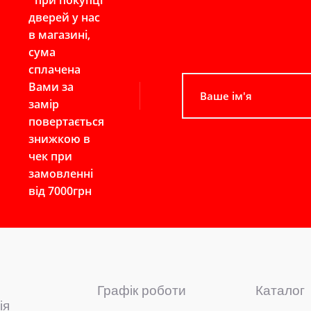
*при покупці
дверей у нас
в магазині,
сума
сплачена
Вами за
замір
повертається
знижкою в
чек при
замовленні
від 7000грн
Графік роботи
Каталог
ія