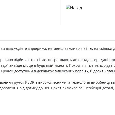
 ви взаємодієте з дверима, не менш важливо, як і те, на скільки
красиво відбивають світло, потрапляють як каскад всередині про
р" знайде місце в будь-якій кімнаті. Покриття - це те, що дає 
 ручок доступний в декількох вишуканих версіях, й досить глам
влення ручок KEDR є високоякісними, а технологія виробництва
адоволення від дотику до неї. Пакет включає всі необхідні детал