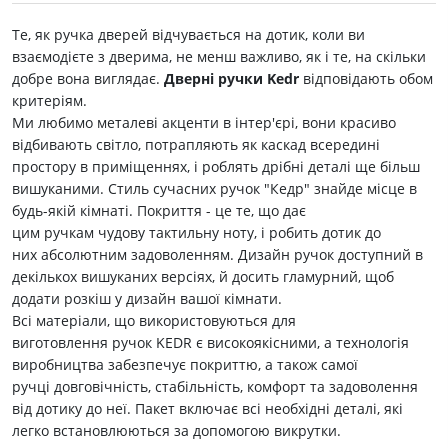
Те, як ручка дверей відчувається на дотик, коли ви
взаємодієте з дверима, не менш важливо, як і те, на скільки
добре вона виглядає.
Дверні ручки Kedr
відповідають обом
критеріям.
Ми любимо металеві акценти в інтер'єрі, вони красиво
відбивають світло, потрапляють як каскад всередині
простору в приміщеннях, і роблять дрібні деталі ще більш
вишуканими. Стиль сучасних ручок "Кедр" знайде місце в
будь-якій кімнаті. Покриття - це те, що дає
цим ручкам чудову тактильну ноту, і робить дотик до
них абсолютним задоволенням. Дизайн ручок доступний в
декількох вишуканих версіях, й досить гламурний, щоб
додати розкіш у дизайн вашої кімнати.
Всі матеріали, що використовуються для
виготовлення ручок KEDR є високоякісними, а технологія
виробництва забезпечує покриттю, а також самої
ручці довговічність, стабільність, комфорт та задоволення
від дотику до неї. Пакет включає всі необхідні деталі, які
легко встановлюються за допомогою викрутки.