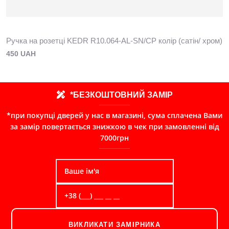
Ручка на розетці KEDR R10.064-AL-SN/CP колір (сатін/ хром)
450 UAH
*БЕЗКОШТОВНИЙ ЗАМІР
*при покупці дверей у нас в магазині, сума сплачена Вами
за замір повертається знижкою в чек при замовленні від
7000грн
ВИКЛИКАТИ ЗАМІРНИКА