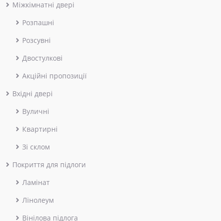
Міжкімнатні двері
Розпашні
Розсувні
Двостулкові
Акційні пропозиції
Вхідні двері
Вуличні
Квартирні
Зі склом
Покриття для підлоги
Ламінат
Лінолеум
Вінілова підлога