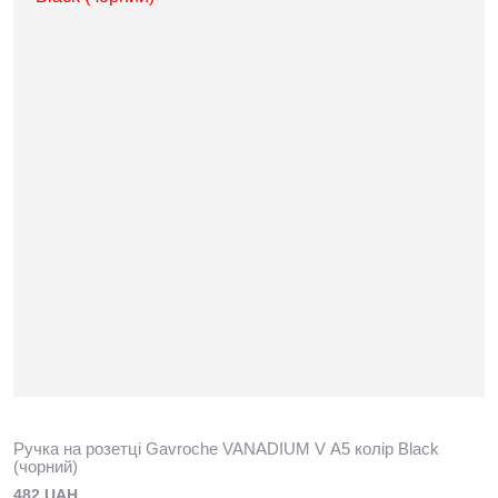
Ручка на розетці Gavroche VANADIUМ V А5 колір Black
(чорний)
482 UAH